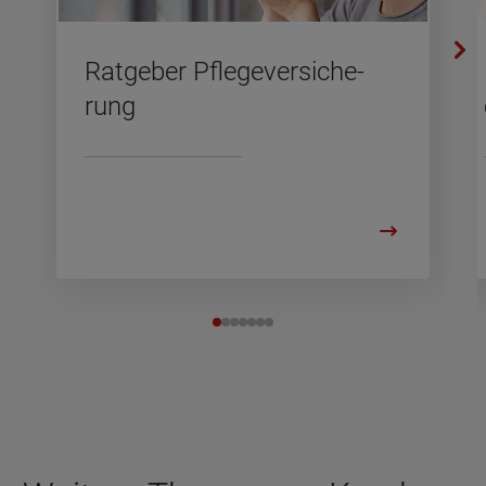
Rat­ge­ber Pfle­ge­ver­si­che­
rung