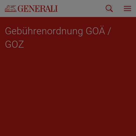
Ge­büh­ren­ord­nung GOÄ /
GOZ