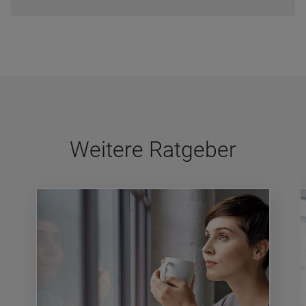
Wei­tere Rat­ge­ber