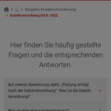
…
Rat­ge­ber Kran­ken­ver­si­che­rung
Ge­büh­ren­ord­nung GOÄ / GOZ
Hier fin­den Sie häu­fig gestellte
Fra­gen und die ent­spre­chen­den
Ant­wor­ten.
Auf mei­ner Abrech­nung steht: „Prü­fung erfolgt
nach der Gebüh­ren­ord­nung“. Was ist die Gebüh­
ren­ord­nung?
Was ist eine Hono­rar­ver­ein­ba­rung?