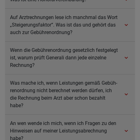
Auf Arzt­rech­nun­gen lese ich manch­mal das Wort
„Stei­ge­rungs­fak­tor“. Was ist das und gehört das
auch zur Gebüh­ren­ord­nung?
Wenn die Gebüh­ren­ord­nung gesetz­lich fest­ge­legt
ist, warum prüft Gene­rali dann jede ein­zelne
Rech­nung?
Was mache ich, wenn Leis­tun­gen gemäß Gebüh­
ren­ord­nung nicht berech­net wer­den dür­fen, ich
die Rech­nung beim Arzt aber schon bezahlt
habe?
An wen wende ich mich, wenn ich Fra­gen zu den
Hin­wei­sen auf mei­ner Leis­tungs­ab­rech­nung
habe?