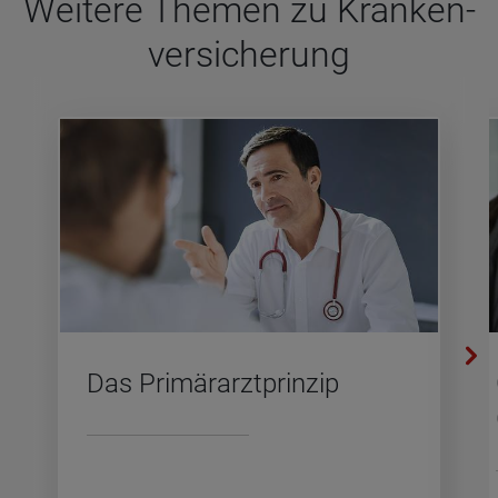
Wei­tere The­men zu Kran­ken­
ver­si­che­rung
Das Pri­mär­arzt­prin­zip