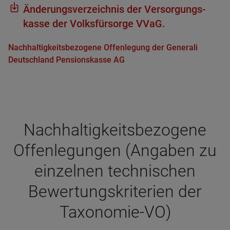
Ände­rungs­ver­zeich­nis der Ver­sor­gungs­
kasse der Volks­für­sorge VVaG.
Nachhaltigkeitsbezogene Offenlegung der Generali
Deutschland Pensionskasse AG
Nach­hal­tig­keits­be­zo­gene
Offen­le­gun­gen (Anga­ben zu
ein­zel­nen tech­ni­schen
Bewer­tungs­kri­te­rien der
Taxo­no­mie-VO)