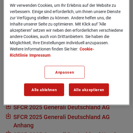
Wir verwenden Cookies, um Ihr Erlebnis auf der Website zu
verbessern. Einige sind erforderlich, um Ihnen unsere Dienste
Gemäß den Solvency II-Regelungen unterliegen
zur Verfügung stellen zu können. Andere helfen uns, die
Versicherungs- und Rückversicherungsunternehmen einer
Inhalte unserer Seite zu optimieren. Mit Klick auf "Alle
umfassenderen Überprüfung der
akzeptieren" setzen wir neben den erforderlichen verschiedene
Solvabilitätsanforderungen mit der Intention, die
andere Cookies, auch von Drittanbietern. Sie haben die
Finanzposition, das Unternehmensprofil sowie die
Möglichkeit, Ihre Einstellungen individuell anzupassen.
Risikomanagementstrategie deutlicher widerzuspiegeln.
Weitere Informationen finden Sie hier:
Cookie-
Richtlinie
Impressum
Eines der jährlich zu erstellenden Dokumente ist der Bericht
zur Solvenz- und Finanzlage ("SFCR"), den Sie in diesem
Anpassen
Abschnitt herunterladen können.
Alle ablehnen
Alle akzeptieren
2025
SFCR 2025 Gene­rali Deutsch­land AG
SFCR 2025 Gene­rali Deutsch­land AG
Anhang