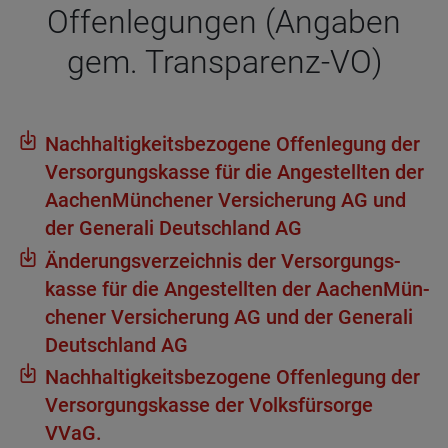
Offen­le­gun­gen (Anga­ben
gem. Trans­pa­renz-VO)
Nach­hal­tig­keits­be­zo­gene Offen­le­gung der
Ver­sor­gungs­kasse für die Ange­stell­ten der
Aachen­Mün­che­ner Ver­si­che­rung AG und
der Gene­rali Deutsch­land AG
Ände­rungs­ver­zeich­nis der Ver­sor­gungs­
kasse für die Ange­stell­ten der Aachen­Mün­
che­ner Ver­si­che­rung AG und der Gene­rali
Deutsch­land AG
Nach­hal­tig­keits­be­zo­gene Offen­le­gung der
Ver­sor­gungs­kasse der Volks­für­sorge
VVaG.