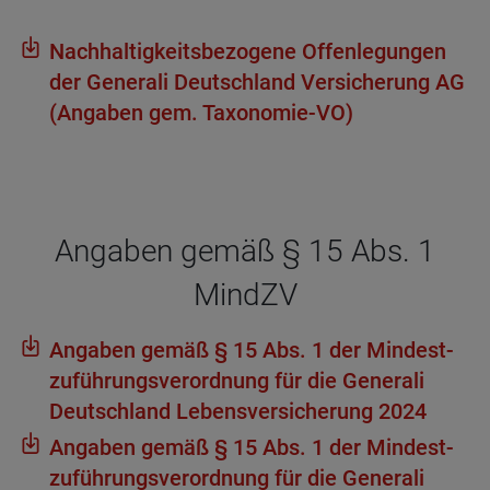
Nach­hal­tig­keits­be­zo­gene Offen­le­gun­gen
der Gene­rali Deutsch­land Ver­si­che­rung AG
(Anga­ben gem. Taxo­no­mie-VO)
Anga­ben gemäß § 15 Abs. 1
MindZV
Anga­ben gemäß § 15 Abs. 1 der Min­dest­
zu­füh­rungs­ver­ord­nung für die Gene­rali
Deutsch­land Lebens­ver­si­che­rung 2024
Anga­ben gemäß § 15 Abs. 1 der Min­dest­
zu­füh­rungs­ver­ord­nung für die Gene­rali