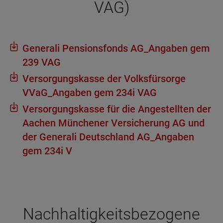
VAG)
Gene­rali Pen­si­ons­fonds AG_Anga­ben gem
239 VAG
Ver­sor­gungs­kasse der Volks­für­sorge
VVaG_Anga­ben gem 234i VAG
Ver­sor­gungs­kasse für die Ange­stell­ten der
Aachen Mün­che­ner Ver­si­che­rung AG und
der Gene­rali Deutsch­land AG_Anga­ben
gem 234i V
Nach­hal­tig­keits­be­zo­gene