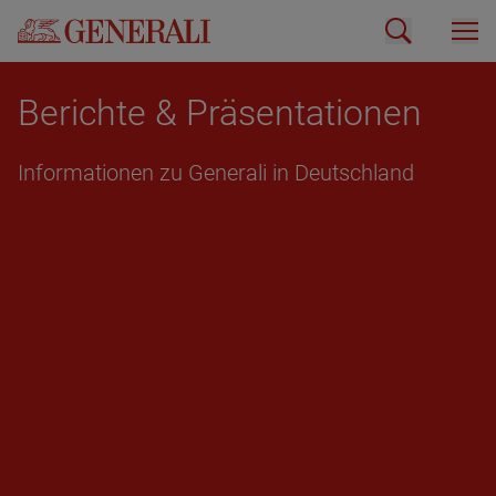
Be­rich­te & Prä­sen­ta­tio­nen
In­for­ma­tio­nen zu Ge­ne­ra­li in Deutsch­land