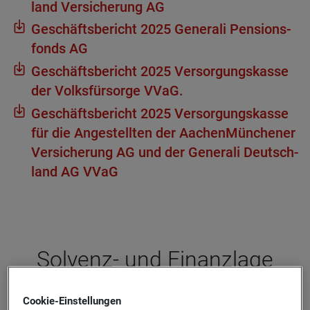
land Ver­si­che­rung AG
Geschäfts­be­richt 2025 Gene­rali Pen­si­ons­
fonds AG
Geschäfts­be­richt 2025 Ver­sor­gungs­kasse
der Volks­für­sorge VVaG.
Geschäfts­be­richt 2025 Ver­sor­gungs­kasse
für die Ange­stell­ten der Aachen­Mün­che­ner
Ver­si­che­rung AG und der Gene­rali Deutsch­
land AG VVaG
Sol­venz- und Finanz­lage
Dokumentation bezüglich des Berichts zur Solvenz- und
Cookie-­Einstellungen
Finanzlage: