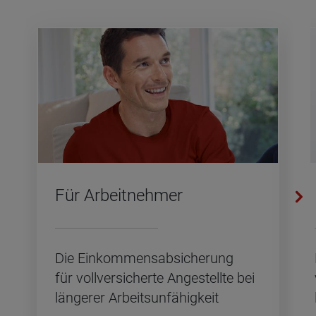
Für Ar­beit­neh­mer
Die Ein­kom­mens­ab­si­che­rung
für voll­ver­si­cher­te An­ge­stell­te bei
län­ge­rer Ar­beits­un­fä­hig­keit