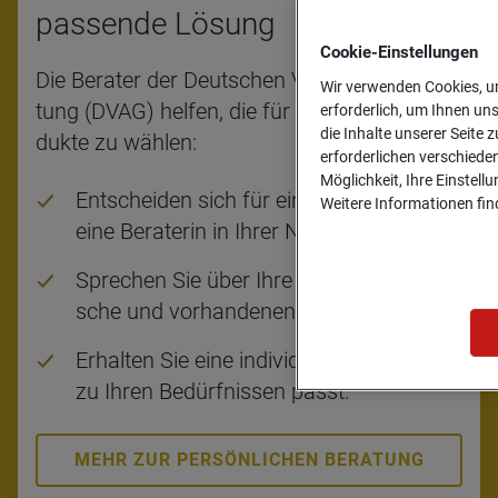
pas­sende Lösung
Cookie-­Einstellungen
Die Be­ra­ter der Deut­schen Ver­mö­gens­be­ra­
Wir verwenden Cookies, um
tung (DVAG) hel­fen, die für Sie rich­ti­gen Pro­
erforderlich, um Ihnen un
die Inhalte unserer Seite z
duk­te zu wäh­len:
erforderlichen verschiede
Möglichkeit, Ihre Einstell
Ent­schei­den sich für einen Be­ra­ter oder
Weitere Informationen find
eine Be­ra­te­rin in Ihrer Nähe.
Spre­chen Sie über Ihre Ziele, Wün­
sche und vor­han­de­nen Ver­trä­ge.
Er­hal­ten Sie eine in­di­vi­du­el­le Lö­sung, die
zu Ihren Be­dürf­nis­sen passt.
MEHR ZUR PERSÖNLICHEN BERATUNG