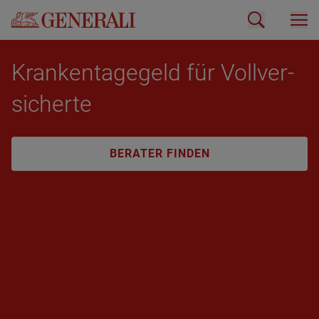
Kran­ken­ta­ge­geld für Voll­ver­
si­cher­te
BERATER FINDEN