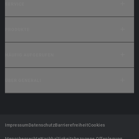
SERVICE
PRODUKTE
HÄUFIG AUFGERUFEN
ÜBER GENERALI
Impressum
Datenschutz
Barrierefreiheit
Cookies
Menschenrechte
Nachhaltigkeitsbezogene Offenlegung