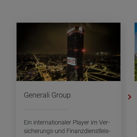
Ge­ne­ra­li Group
Ein in­ter­na­tio­na­ler Play­er im Ver­
si­che­rungs-und Fi­nanz­dienst­leis­