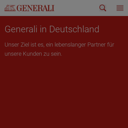
Ge­ne­ra­li in Deutsch­land
Unser Ziel ist es, ein le­bens­lan­ger Part­ner für
un­se­re Kun­den zu sein.