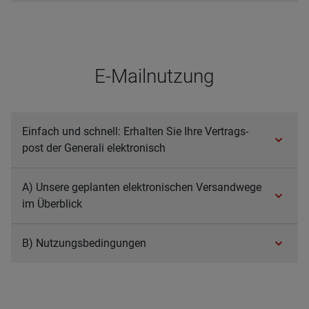
E-Mail­nut­zung
Ein­fach und schnell: Erhal­ten Sie Ihre Ver­trags­
post der Gene­rali elek­tro­nisch
A) Unsere geplan­ten elek­tro­ni­schen Ver­sand­wege
im Über­blick
B) Nut­zungs­be­din­gun­gen