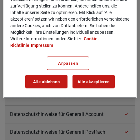
Hin­weise zur Daten­si­cher­heit
zur Verfügung stellen zu können. Andere helfen uns, die
Inhalte unserer Seite zu optimieren. Mit Klick auf "Alle
akzeptieren" setzen wir neben den erforderlichen verschiedene
Daten­ver­ar­bei­tung im Rah­men unse­rer Social-
andere Cookies, auch von Drittanbietern. Sie haben die
Media-Auf­tritte
Möglichkeit, Ihre Einstellungen individuell anzupassen.
Weitere Informationen finden Sie hier:
Cookie-
Richtlinie
Impressum
Daten­schutz­hin­weise der Gene­rali Gesell­schaf­
ten
Anpassen
Ver­hal­tens­re­geln der deut­schen Ver­si­che­rungs­
wirt­schaft (Code of Con­duct Daten­schutz)
Alle ablehnen
Alle akzeptieren
Daten­schutz­hin­weise für Bewer­ber
Daten­schutz­hin­weise für Gene­rali Account
Daten­schutz­hin­weise für Gene­rali Post­fach