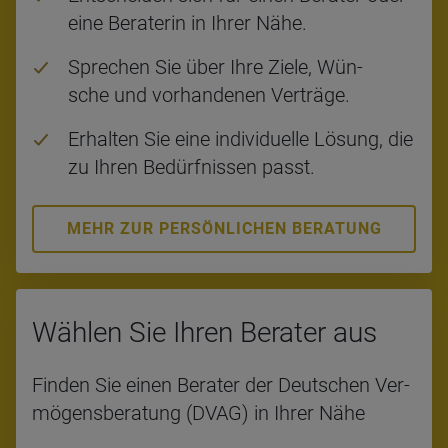
eine Be­ra­te­rin in Ihrer Nähe.
Spre­chen Sie über Ihre Ziele, Wün­
sche und vor­han­de­nen Ver­trä­ge.
Er­hal­ten Sie eine in­di­vi­du­el­le Lö­sung, die
zu Ihren Be­dürf­nis­sen passt.
MEHR ZUR PERSÖNLICHEN BERATUNG
Wäh­len Sie Ihren Bera­ter aus
Fin­den Sie einen Be­ra­ter der Deut­schen Ver­
mö­gens­be­ra­tung (DVAG) in Ihrer Nähe