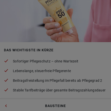
DAS WICHTIGSTE IN KÜRZE
So­for­ti­ger Pfle­ge­schutz – ohne War­te­zeit
Le­bens­lan­ge, steu­er­freie Pfle­ger­en­te
Bei­trags­frei­stel­lung im Pfle­ge­fall be­reits ab Pfle­ge­grad 2
Sta­bi­le Ta­rif­bei­trä­ge über ge­sam­te Bei­trags­zah­lungs­dau­er
BAUSTEINE