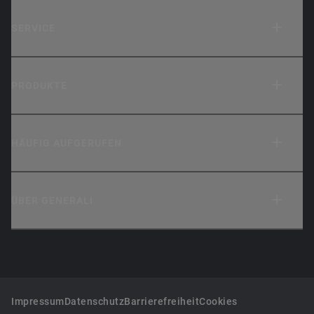
SERVICE
PRODUKTE
HÄUFIG AUFGERUFEN
ÜBER GENERALI
Impressum
Datenschutz
Barrierefreiheit
Cookies