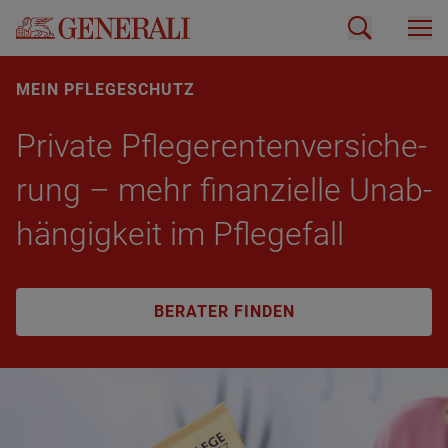
MEIN PFLEGESCHUTZ
Pri­va­te Pfle­ger­en­ten­ver­si­che­
rung – mehr fi­nan­zi­el­le Un­ab­
hän­gig­keit im Pfle­ge­fall
BERATER FINDEN