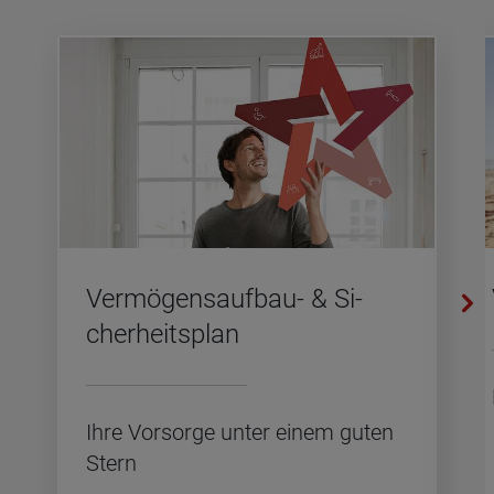
Ver­mö­gens­auf­bau- & Si­
cher­heits­plan
Ihre Vor­sor­ge unter einem guten
Stern