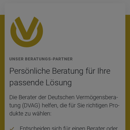
UNSER BERATUNGS-PARTNER
Per­sön­li­che Bera­tung für Ihre
pas­sende Lösung
Die Be­ra­ter der Deut­schen Ver­mö­gens­be­ra­
tung (DVAG) hel­fen, die für Sie rich­ti­gen Pro­
duk­te zu wäh­len:
Ent­schei­den sich für einen Be­ra­ter oder