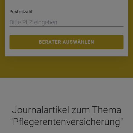
Postleitzahl
BERATER AUSWÄHLEN
Jour­nal­ar­ti­kel zum Thema
"Pfle­ge­ren­ten­ver­si­che­rung"