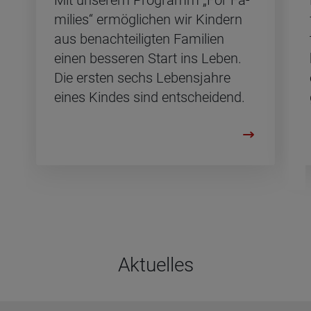
mi­lies“ er­mög­li­chen wir Kin­dern
aus be­nach­tei­lig­ten Fa­mi­li­en
einen bes­se­ren Start ins Leben.
Die ers­ten sechs Le­bens­jah­re
eines Kin­des sind ent­schei­dend.
Aktu­el­les