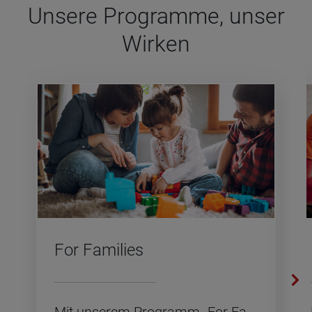
Unsere Pro­gramme, unser
Wir­ken
For Fa­mi­lies
Mit un­se­rem Pro­gramm „For Fa­