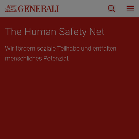
The Human Safe­ty Net
Wir för­dern so­zia­le Teil­ha­be und ent­fal­ten
mensch­li­ches Po­ten­zi­al.