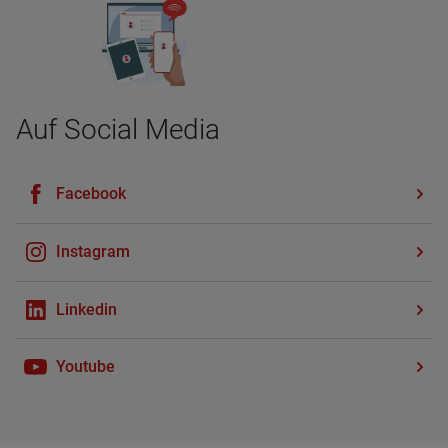
Auf Social Media
Face­book
In­sta­gram
Lin­kedin
You­tube