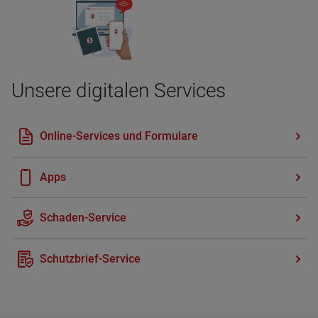
Unsere digi­ta­len Ser­vices
On­line-Ser­vices und For­mu­la­re
Apps
Scha­den-Ser­vice
Schutz­brief-Ser­vice