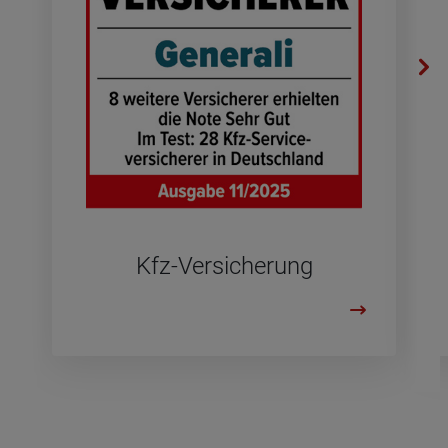
Kfz-Ver­si­che­rung