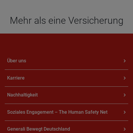
Mehr als eine Ver­si­che­rung
Über uns
Kar­rie­re
Nach­hal­tig­keit
So­zia­les En­ga­ge­ment – The Human Safe­ty Net
Ge­ne­ra­li Be­wegt Deutsch­land