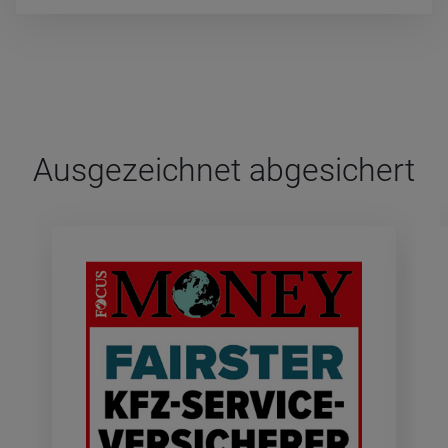
Aus­ge­zeich­net abge­si­chert