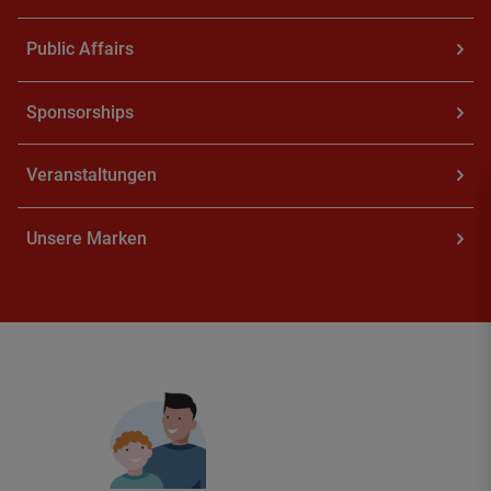
Pu­blic Af­fairs
Spon­sor­ships
Ver­an­stal­tun­gen
Un­se­re Mar­ken