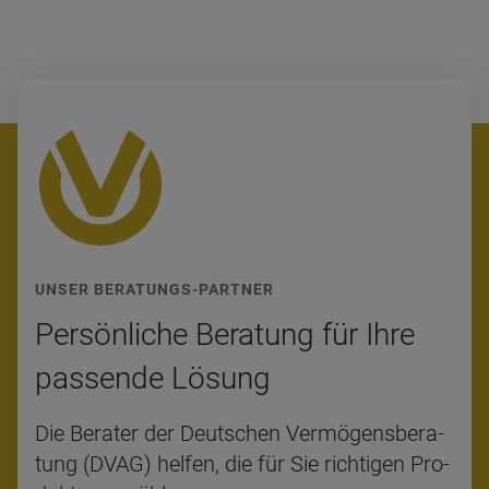
UNSER BERATUNGS-PARTNER
Per­sön­li­che Bera­tung für Ihre
pas­sende Lösung
Die Be­ra­ter der Deut­schen Ver­mö­gens­be­ra­
tung (DVAG) hel­fen, die für Sie rich­ti­gen Pro­