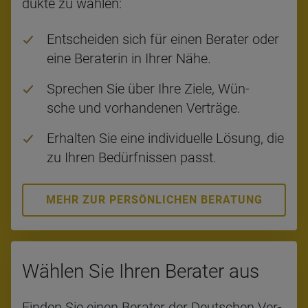
duk­te zu wäh­len:
Ent­schei­den sich für einen Be­ra­ter oder
eine Be­ra­te­rin in Ihrer Nähe.
Spre­chen Sie über Ihre Ziele, Wün­
sche und vor­han­de­nen Ver­trä­ge.
Er­hal­ten Sie eine in­di­vi­du­el­le Lö­sung, die
zu Ihren Be­dürf­nis­sen passt.
MEHR ZUR PERSÖNLICHEN BERATUNG
Wäh­len Sie Ihren Bera­ter aus
Fin­den Sie einen Be­ra­ter der Deut­schen Ver­