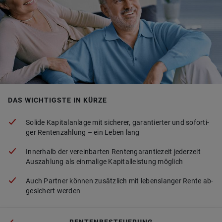
DAS WICHTIGSTE IN KÜRZE
So­li­de Ka­pi­tal­an­la­ge mit si­che­rer, ga­ran­tier­ter und so­for­ti­
ger Ren­ten­zah­lung – ein Leben lang
In­ner­halb der ver­ein­bar­ten Ren­ten­ga­ran­tie­zeit je­der­zeit
Aus­zah­lung als ein­ma­li­ge Ka­pi­tal­leis­tung mög­lich
Auch Part­ner kön­nen zu­sätz­lich mit le­bens­lan­ger Rente ab­
ge­si­chert wer­den