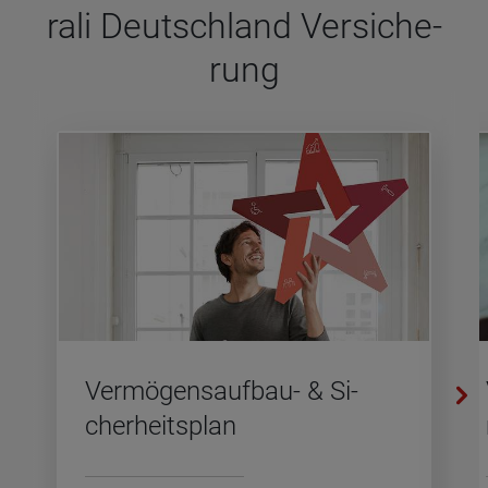
rali Deutsch­land Ver­si­che­
rung
Ver­mö­gens­auf­bau- & Si­
cher­heits­plan