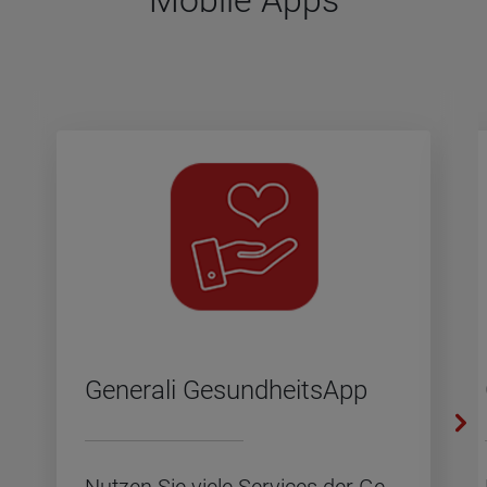
Mobile Apps
Ge­ne­ra­li Ge­sund­heits­App