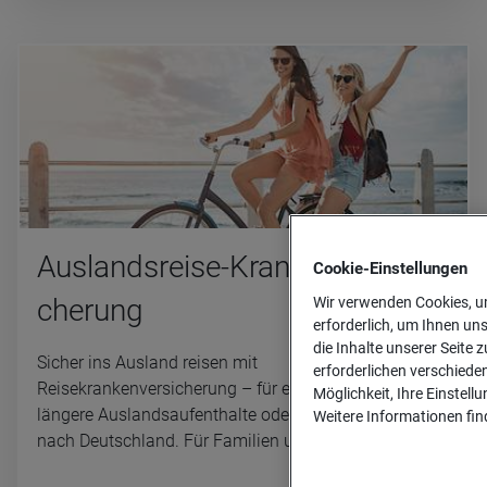
Aus­lands­reise-Kran­ken­ver­si­
Cookie-­Einstellungen
che­rung
Wir verwenden Cookies, um
erforderlich, um Ihnen un
die Inhalte unserer Seite z
Sicher ins Ausland reisen mit
erforderlichen verschiede
Reisekrankenversicherung – für einen Kurz-Trip,
Möglichkeit, Ihre Einstell
längere Auslandsaufenthalte oder für eine Einreise
Weitere Informationen find
nach Deutschland. Für Familien und Einzelpersonen.