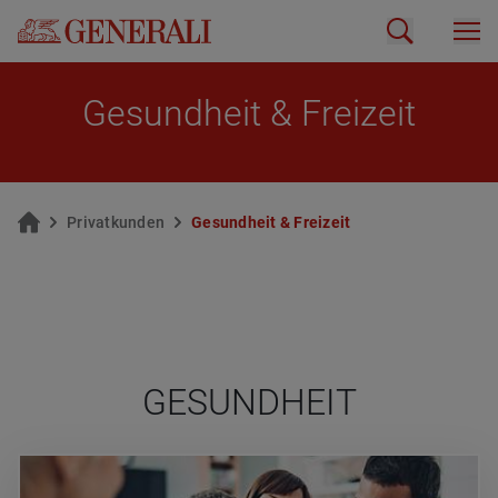
Ge­sund­heit & Frei­zeit
Pri­vat­kun­den
Ge­sund­heit & Frei­zeit
GESUND­HEIT