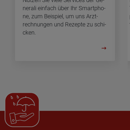
Nut­zen Sie viele Ser­vices der Ge­
ne­ra­li ein­fach über Ihr Smart­pho­
ne, zum Bei­spiel, um uns Arzt­
rech­nun­gen und Re­zep­te zu schi­
cken.