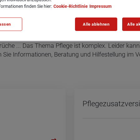
formationen finden Sie hier:
Cookie-Richtlinie
Impressum
assen
Alle ablehnen
Alle a
e­ver­si­che­rung
sprüche ... Das Thema Pflege ist komplex. Leider kan
 Sie Informationen, Beratung und Hilfestellung im Vo
Pfle­ge­zu­satz­ver­s