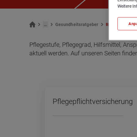
Weitere In
Anp
…
Ge­sund­heits­rat­ge­ber
Rat­ge­ber Pfle­g
Pflegestufe, Pflegegrad, Hilfsmittel, An
aktuell werden. Auf unseren Seiten finden
Pfle­ge­pflicht­ver­si­che­rung