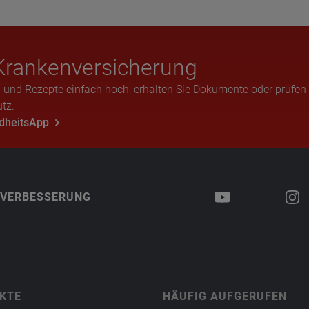
ran­ken­ver­si­che­rung
 und Rezepte einfach hoch, erhalten Sie Dokumente oder prüfen
tz.
ndheitsApp
 VERBESSERUNG
KTE
HÄUFIG AUFGERUFEN