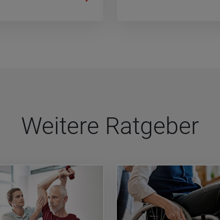
Wei­tere Rat­ge­ber