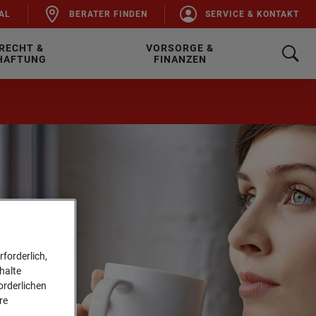
AL
BE­RA­TER FIN­DEN
SER­VICE & KON­TAKT
RECHT &
VORSORGE &
HAFTUNG
FINANZEN
forderlich,
halte
forderlichen
re