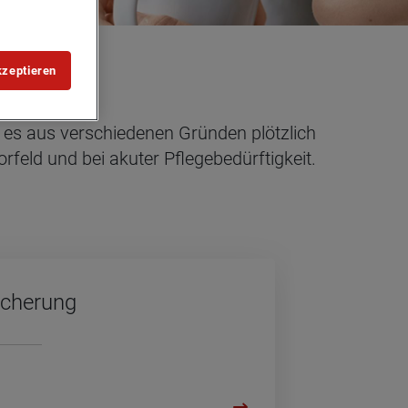
kzeptieren
n es aus verschiedenen Gründen plötzlich
rfeld und bei akuter Pflegebedürftigkeit.
i­che­rung