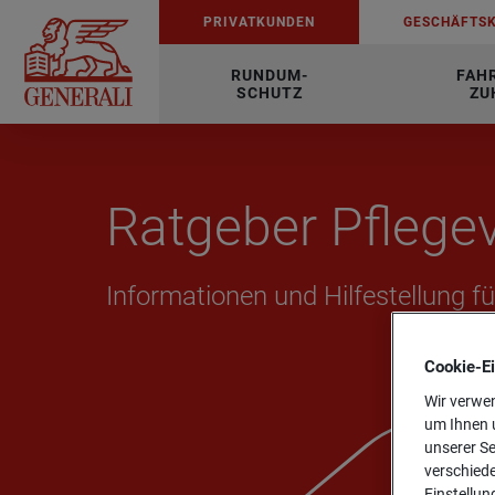
PRI­VAT­KUN­DEN
GE­SCHÄFTS­
RUNDUM-
FAH
SCHUTZ
ZU
Rat­ge­ber Pfle­ge­
In­for­ma­tio­nen und Hil­fe­stel­lung 
Cookie-­E
Wir verwen
um Ihnen u
unserer Se
verschiede
Einstellun