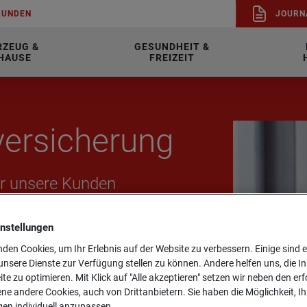
KUN­DEN
JOUR­N
RZEUG &
GESUNDHEIT &
HAUSE
FREIZEIT
ver­si­che­rung
für un­se­re Kun­den
instellungen
den Cookies, um Ihr Erlebnis auf der Website zu verbessern. Einige sind er
nsere Dienste zur Verfügung stellen zu können. Andere helfen uns, die In
ite zu optimieren. Mit Klick auf "Alle akzeptieren" setzen wir neben den er
ne andere Cookies, auch von Drittanbietern. Sie haben die Möglichkeit, Ih
gen individuell anzupassen.