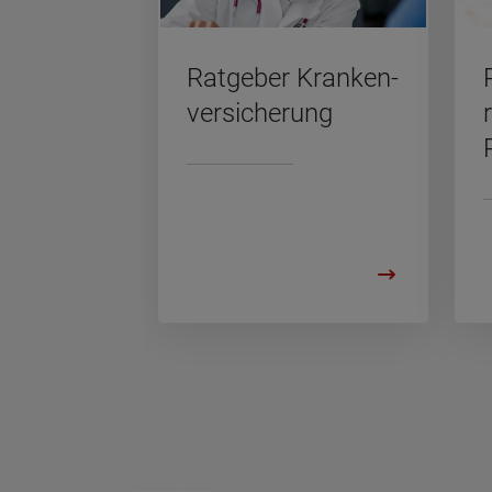
Rat­ge­ber Kran­ken­
ver­si­che­rung