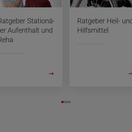
Rat­ge­ber Sta­tio­nä­
Rat­ge­ber Heil- un
rer Auf­ent­halt und
Hilfs­mit­tel
Reha