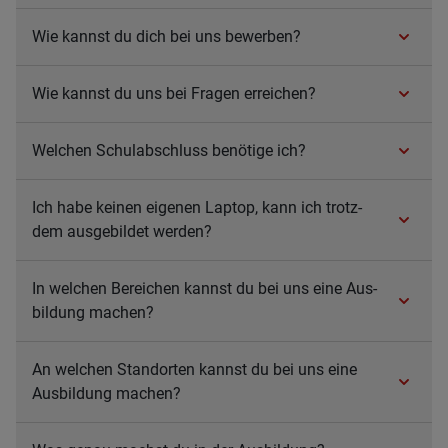
Wie kannst du dich bei uns bewer­ben?
Wie kannst du uns bei Fra­gen errei­chen?
Wel­chen Schul­ab­schluss benö­tige ich?
Ich habe kei­nen eige­nen Lap­top, kann ich trotz­
dem aus­ge­bil­det wer­den?
In wel­chen Berei­chen kannst du bei uns eine Aus­
bil­dung machen?
An wel­chen Stand­orten kannst du bei uns eine
Aus­bil­dung machen?