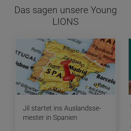
Das sagen unsere Young
LIONS
Jil star­tet ins Aus­lands­se­
mes­ter in Spa­ni­en