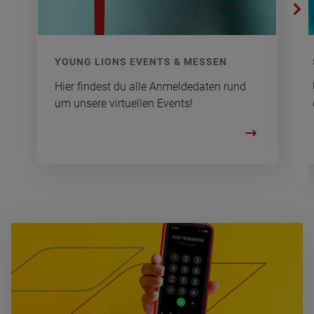
YOUNG LIONS EVENTS & MES­SEN
Hier fin­dest du alle An­mel­de­da­ten rund
um un­se­re vir­tu­el­len Events!