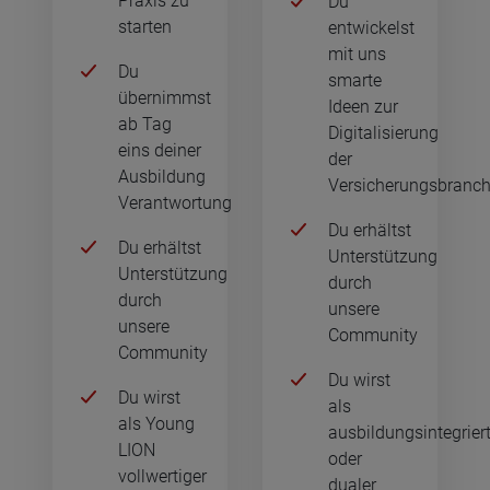
Praxis zu
Du
starten
entwickelst
mit uns
Du
smarte
übernimmst
Ideen zur
ab Tag
Digitalisierung
eins deiner
der
Ausbildung
Versicherungsbranc
Verantwortung
Du erhältst
Du erhältst
Unterstützung
Unterstützung
durch
durch
unsere
unsere
Community
Community
Du wirst
Du wirst
als
als Young
ausbildungsintegriert
LION
oder
vollwertiger
dualer