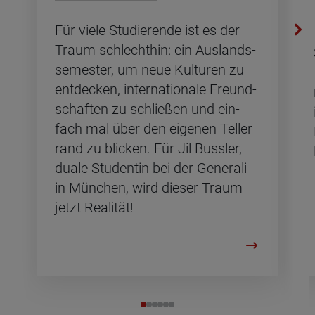
Für viele Stu­die­ren­de ist es der
Traum schlecht­hin: ein Aus­lands­
se­mes­ter, um neue Kul­tu­ren zu
ent­de­cken, in­ter­na­tio­na­le Freund­
schaf­ten zu schlie­ßen und ein­
fach mal über den ei­ge­nen Tel­ler­
rand zu bli­cken. Für Jil Buss­ler,
duale Stu­den­tin bei der Ge­ne­ra­li
in Mün­chen, wird die­ser Traum
jetzt Rea­li­tät!