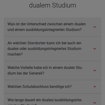
dua­lem Stu­dium
Was ist der Unter­schied zwi­schen einem dua­len
und einem aus­bil­dungs­in­te­grier­ten Stu­dium?
An wel­chen Stand­orten kann ich bei euch ein
dua­les oder aus­bil­dungs­in­te­grier­tes Stu­dium
machen?
Wel­che Vor­teile habe ich in einem dua­len Stu­
dium bei der Gene­rali?
Wel­chen Schul­ab­schluss benö­tige ich?
Wie lange dau­ert ein dua­les/aus­bil­dungs­in­te­