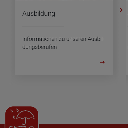
Aus­bil­dung
In­for­ma­tio­nen zu un­se­ren Aus­bil­
dungs­be­ru­fen