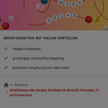
BERUFSEINSTIEG MIT VIELEN VORTEILEN
fle­xi­ble Ar­beits­zeit
gro­ß­zü­gi­ge Ho­me­of­fice-Re­ge­lung
at­trak­ti­ve Ver­gü­tung und vie­les mehr
Kar­rie­re
Aus­bil­dung oder dua­les Stu­di­um im Be­reich Fi­nan­zen, IT
und In­suran­ce