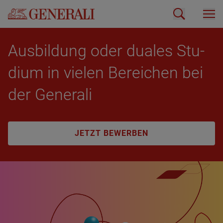
Aus­bil­dung oder dua­les Stu­
di­um in vie­len Be­rei­chen bei
der Ge­ne­ra­li
JETZT BEWERBEN