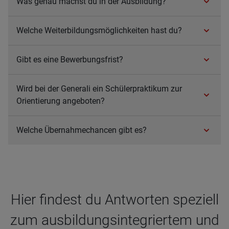
Was genau machst du in der Aus­bil­dung?
Wel­che Wei­ter­bil­dungs­mög­lich­kei­ten hast du?
Gibt es eine Bewer­bungs­frist?
Wird bei der Gene­rali ein Schü­ler­prak­ti­kum zur
Ori­en­tie­rung ange­bo­ten?
Wel­che Über­nah­me­chan­cen gibt es?
Hier fin­dest du Ant­wor­ten spe­zi­ell
zum aus­bil­dungs­in­te­grier­tem und