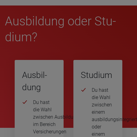
Aus­bil­dung oder Stu­
dium?
Aus­bil­
Stu­dium
dung
Du hast
die Wahl
Du hast
zwischen
die Wahl
einem
zwischen Ausbildungsberufen
ausbildungsintegrier
im Bereich
oder
Versicherungen
einem