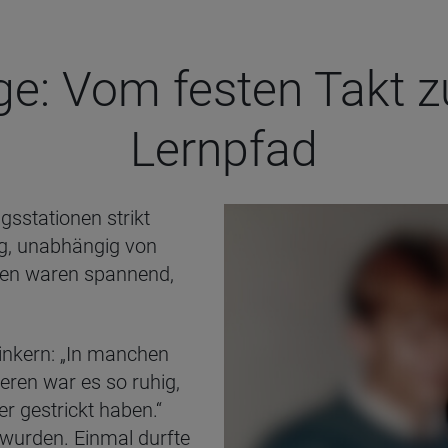
e: Vom fes­ten Takt zum
Lern­pfad
gsstationen strikt
g, unabhängig von
nen waren spannend,
inkern: „In manchen
deren war es so ruhig,
r gestrickt haben.“
wurden. Einmal durfte