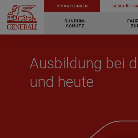
PRI­VAT­KUN­DEN
GE­SCHÄFTS­
RUNDUM-
FAH
SCHUTZ
ZU
Aus­bil­dung bei de
und heute