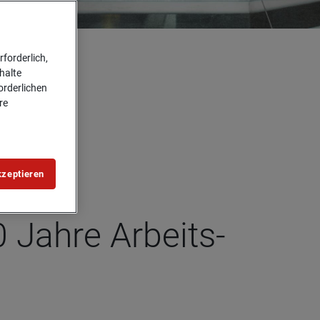
forderlich,
halte
forderlichen
re
kzeptieren
0 Jahre Arbeits­