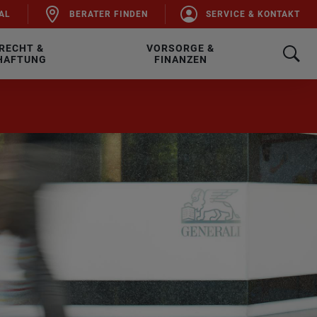
AL
BE­RA­TER FIN­DEN
SER­VICE & KON­TAKT
RECHT &
VORSORGE &
HAFTUNG
FINANZEN