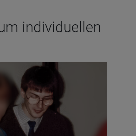
 indi­vi­du­el­len