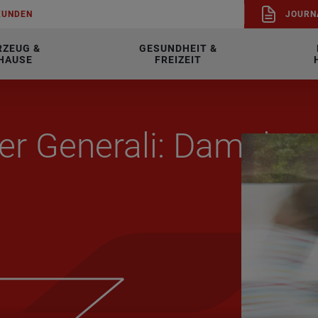
KUN­DEN
JOUR­N
RZEUG &
GESUNDHEIT &
HAUSE
FREIZEIT
r Ge­ne­ra­li: Da­mals