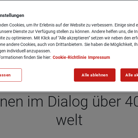
instellungen
den Cookies, um Ihr Erlebnis auf der Website zu verbessern. Einige sind er
a­mals und heute
nsere Dienste zur Verfügung stellen zu können. Andere helfen uns, die In
ite zu optimieren. Mit Klick auf "Alle akzeptieren" setzen wir neben den er
ne andere Cookies, auch von Drittanbietern. Sie haben die Möglichkeit, Ih
gen individuell anzupassen.
formationen finden Sie hier:
Cookie-Richtlinie
Impressum
assen
Alle ablehnen
Alle a
o­nen im Dia­log über 4
welt