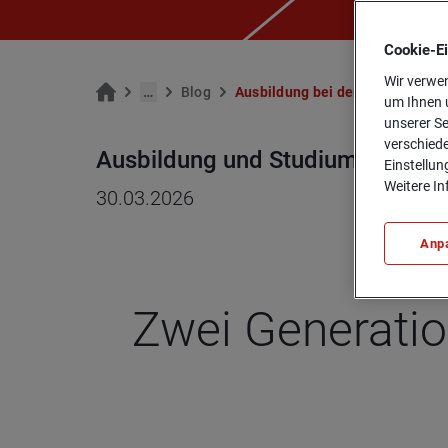
Cookie-­E
Wir verwen
…
Blog
Aus­bil­dung bei der Ge­ne­ra­li: D
um Ihnen u
unserer Se
verschiede
Ausbildung und Studium
Einstellun
Weitere In
30.03.2026
Anp
Zwei Gene­ra­ti