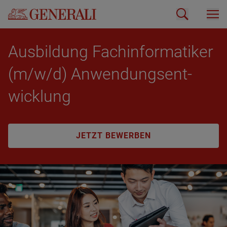
Aus­bil­dung Fach­in­for­ma­ti­ker
(m/w/d) An­wen­dungs­ent­
wick­lung
JETZT BEWERBEN