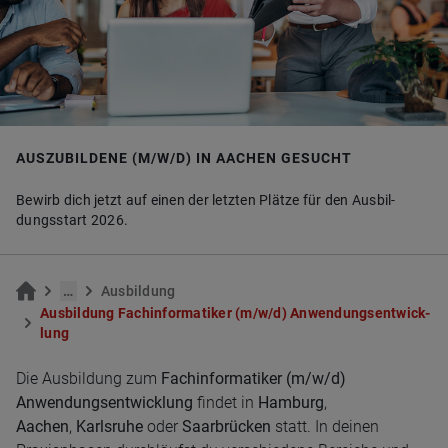
AUSZUBILDENE (M/W/D) IN AACHEN GESUCHT
Be­wirb dich jetzt auf einen der letz­ten Plät­ze für den Aus­bil­
dungs­start 2026.
…
Aus­bil­dung
Aus­bil­dung Fach­in­for­ma­ti­ker (m/w/d) An­wen­dungs­ent­wick­
lung
Die Ausbildung zum
Fachinformatiker (m/w/d)
Anwendungsentwicklung
findet in
Hamburg
,
Aachen
,
Karlsruhe
oder
Saarbrücken
statt. In deinen