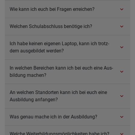
Wie kann ich euch bei Fra­gen errei­chen?
Wel­chen Schul­ab­schluss benö­tige ich?
Ich habe kei­nen eige­nen Lap­top, kann ich trotz­
dem aus­ge­bil­det wer­den?
In wel­chen Berei­chen kann ich bei euch eine Aus­
bil­dung machen?
An wel­chen Stand­orten kann ich bei euch eine
Aus­bil­dung anfan­gen?
Was genau mache ich in der Aus­bil­dung?
Wel­che Wei­ter­bil­dungs­mög­lich­kei­ten habe ich?