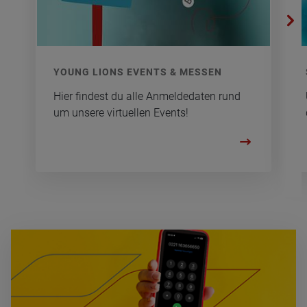
YOUNG LIONS EVENTS & MES­SEN
Hier fin­dest du alle An­mel­de­da­ten rund
um un­se­re vir­tu­el­len Events!