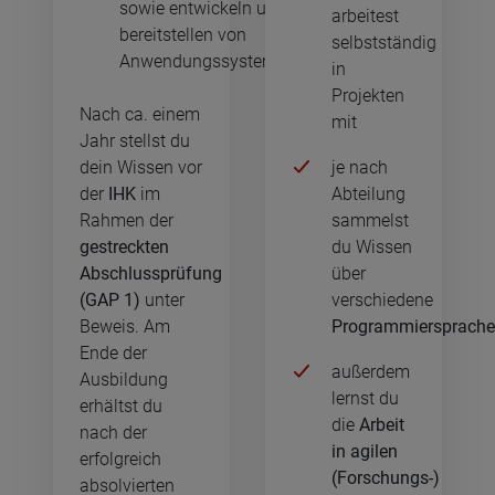
sowie entwickeln und
arbeitest
bereitstellen von
selbstständig
Anwendungssystemen
in
Projekten
Nach ca. einem
mit
Jahr stellst du
dein Wissen vor
je nach
der
IHK
im
Abteilung
Rahmen der
sammelst
gestreckten
du Wissen
Abschlussprüfung
über
(GAP 1)
unter
verschiedene
Beweis. Am
Programmiersprach
Ende der
außerdem
Ausbildung
lernst du
erhältst du
die
Arbeit
nach der
in agilen
erfolgreich
(Forschungs-)
absolvierten