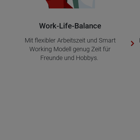
Work-Life-Ba­lan­ce
Mit fle­xi­bler Ar­beits­zeit und Smart
Working Mo­dell genug Zeit für
Freun­de und Hob­bys.