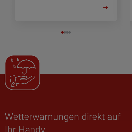
Wet­ter­war­nun­gen direkt auf
Ihr Handy