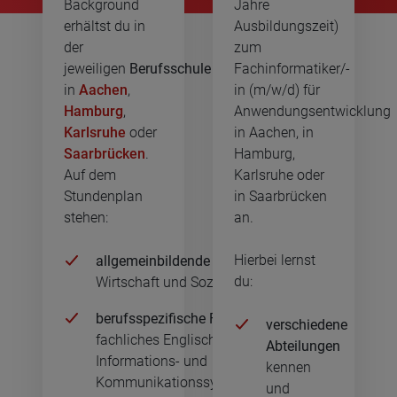
Background
Jahre
erhältst du in
Ausbildungszeit)
der
zum
jeweiligen
Berufsschule
Fachinformatiker/-
in
Aachen
,
in (m/w/d) für
Hamburg
,
Anwendungsentwicklung
Karlsruhe
oder
in Aachen, in
Saarbrücken
.
Hamburg,
Auf dem
Karlsruhe oder
Stundenplan
in Saarbrücken
stehen:
an.
Hierbei lernst
allgemeinbildende Fächer
: Deutsch,
du:
Wirtschaft und Sozialkunde
berufsspezifische Fächer
:
verschiedene
fachliches Englisch,
Abteilungen
Informations- und
kennen
Kommunikationssysteme
und