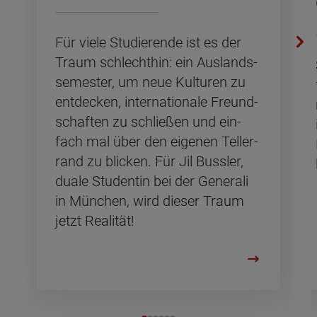
Für viele Stu­die­ren­de ist es der
Traum schlecht­hin: ein Aus­lands­
se­mes­ter, um neue Kul­tu­ren zu
ent­de­cken, in­ter­na­tio­na­le Freund­
schaf­ten zu schlie­ßen und ein­
fach mal über den ei­ge­nen Tel­ler­
rand zu bli­cken. Für Jil Buss­ler,
duale Stu­den­tin bei der Ge­ne­ra­li
in Mün­chen, wird die­ser Traum
jetzt Rea­li­tät!