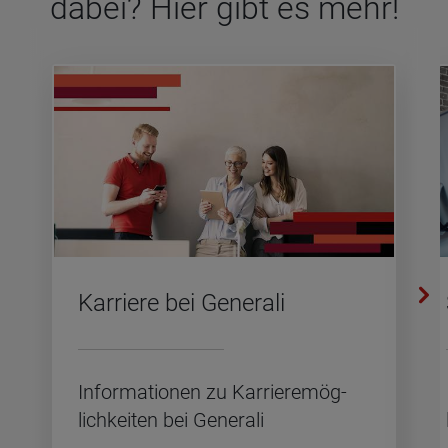
dabei? Hier gibt es mehr!
Kar­rie­re bei Ge­ne­ra­li
In­for­ma­tio­nen zu Kar­rie­re­mög­
lich­kei­ten bei Ge­ne­ra­li