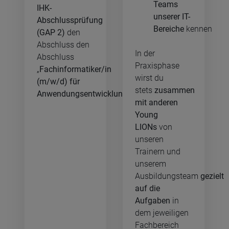
Teams
IHK-
unserer IT-
Abschlussprüfung
Bereiche
kennen
(GAP 2)
den
Abschluss den
In der
Abschluss
Praxisphase
„
Fachinformatiker/in
wirst du
(m/w/d) für
stets
zusammen
Anwendungsentwicklung
“.
mit anderen
Young
LIONs
von
unseren
Trainern und
unserem
Ausbildungsteam
gezielt
auf die
Aufgaben
in
dem jeweiligen
Fachbereich