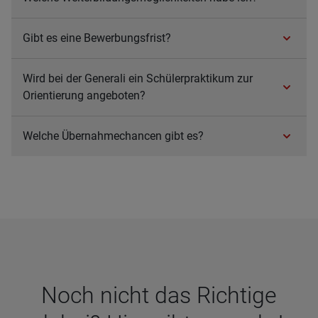
Gibt es eine Bewer­bungs­frist?
Wird bei der Gene­rali ein Schü­ler­prak­ti­kum zur
Ori­en­tie­rung ange­bo­ten?
Wel­che Über­nah­me­chan­cen gibt es?
Noch nicht das Rich­tige