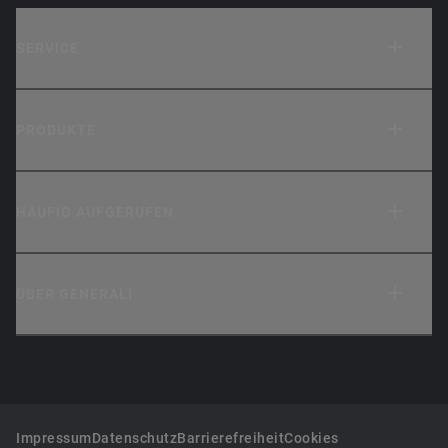
SERVICE
PRODUKTE
HÄUFIG AUFGERUFEN
ÜBER GENERALI
Impressum
Datenschutz
Barrierefreiheit
Cookies