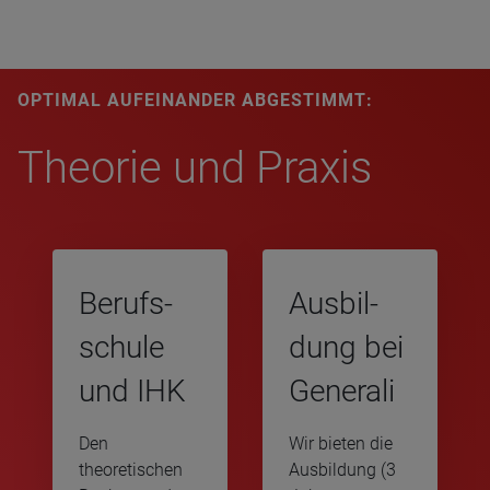
OPTI­MAL AUF­EIN­AN­DER ABGE­STIMMT:
Theo­rie und Pra­xis
Berufs­
Aus­bil­
schule
dung bei
und IHK
Gene­rali
Den
Wir bieten die
theoretischen
Ausbildung (3