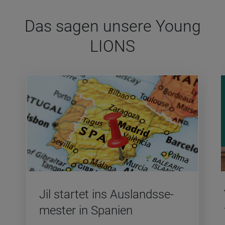
Das sagen unsere Young
LIONS
Jil star­tet ins Aus­lands­se­
mes­ter in Spa­ni­en