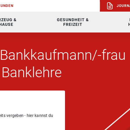
KUN­DEN
JOUR­N
RZEUG &
GESUNDHEIT &
HAUSE
FREIZEIT
 Bank­kauf­mann/-frau
Bank­leh­re
eits ver­ge­ben - hier kannst du