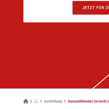
JETZT FÜR 2
…
Aus­bil­dung
Aus­zu­bil­den­der (m/w/d)