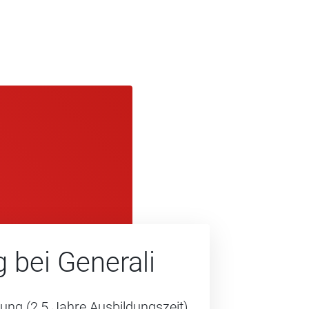
g bei Gene­rali
dung (2,5 Jahre Ausbildungszeit)