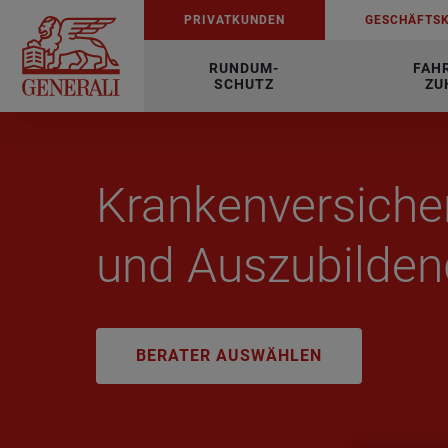
PRI­VAT­KUN­DEN
GE­SCHÄFTS­
RUNDUM-
FAH
SCHUTZ
ZU
Kran­ken­ver­si­che
und Aus­zu­bil­den
BERATER AUSWÄHLEN