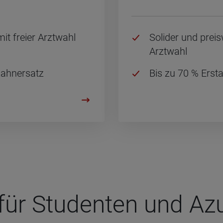
it frei­er Arzt­wahl
So­li­der und preis
Arzt­wahl
Zahn­ersatz
Bis zu 70 % Er­sta
ür Stu­den­ten und Az