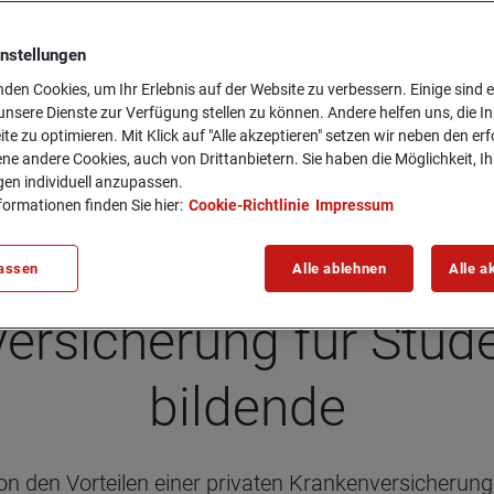
instellungen
den Cookies, um Ihr Erlebnis auf der Website zu verbessern. Einige sind er
nsere Dienste zur Verfügung stellen zu können. Andere helfen uns, die In
ite zu optimieren. Mit Klick auf "Alle akzeptieren" setzen wir neben den er
ne andere Cookies, auch von Drittanbietern. Sie haben die Möglichkeit, Ih
gen individuell anzupassen.
ten und Aus­zu­bil­den­de
formationen finden Sie hier:
Cookie-Richtlinie
Impressum
assen
Alle ablehnen
Alle a
ver­si­che­rung für Stu­
bil­dende
 von den Vorteilen einer privaten Krankenversicheru