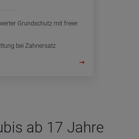
­wer­ter Grund­schutz mit frei­er
t­tung bei Zahn­ersatz
u­bis ab 17 Jahre