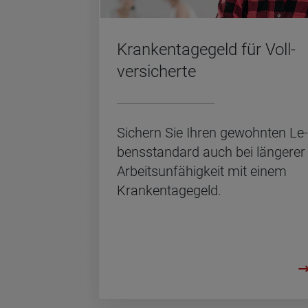
Kran­ken­ta­ge­geld für Voll­
ver­si­cher­te
Si­chern Sie Ihren ge­wohn­ten Le­
bens­stan­dard auch bei län­ge­rer
Ar­beits­un­fä­hig­keit mit einem
Kran­ken­ta­ge­geld.