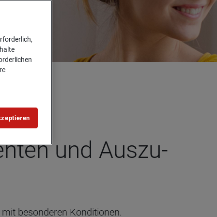
forderlich,
halte
forderlichen
re
kzeptieren
den­ten und Aus­zu­
ng mit besonderen Konditionen.