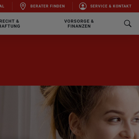
AL
BE­RA­TER FIN­DEN
SER­VICE & KON­TAKT
RECHT &
VORSORGE &
HAFTUNG
FINANZEN