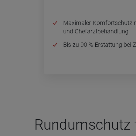
Ma­xi­ma­ler Kom­fort­schutz m
und Chef­arzt­be­hand­lung
Bis zu 90 % Er­stat­tung bei 
Rund­um­schutz f