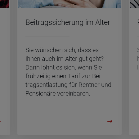
Bei­trags­si­che­rung im Alter
Sie wün­schen sich, dass es
Ihnen auch im Alter gut geht?
Dann lohnt es sich, wenn Sie
früh­zei­tig einen Tarif zur Bei­
trags­ent­las­tung für Rent­ner und
Pen­sio­nä­re ver­ein­ba­ren.