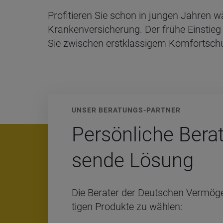
Profitieren Sie schon in jungen Jahren 
Krankenversicherung. Der frühe Einstieg 
Sie zwischen erstklassigem Komfortschu
UNSER BERATUNGS-PARTNER
Per­sön­li­che Bera
sende Lösung
Die Be­ra­ter der Deut­schen Ver­mö­ge
ti­gen Pro­duk­te zu wäh­len: