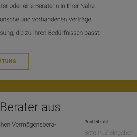
­ter oder eine Be­ra­te­rin in Ihrer Nähe.
ün­sche und vor­han­de­nen Ver­trä­ge.
e Lö­sung, die zu Ihren Be­dürf­nis­sen passt.
RATUNG
Bera­ter aus
Postleitzahl
chen Ver­mö­gens­be­ra­