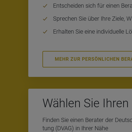
Ent­schei­den sich für einen Be­ra
Spre­chen Sie über Ihre Ziele, W
Er­hal­ten Sie eine in­di­vi­du­el­l
MEHR ZUR PERSÖNLICHEN BE
Wäh­len Sie Ihren 
Fin­den Sie einen Be­ra­ter der Deut­s
tung (DVAG) in Ihrer Nähe