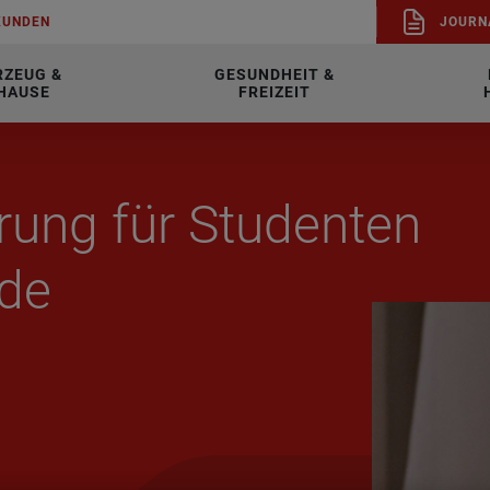
KUN­DEN
JOUR­N
RZEUG &
GESUNDHEIT &
HAUSE
FREIZEIT
­rung für Stu­den­ten
­de