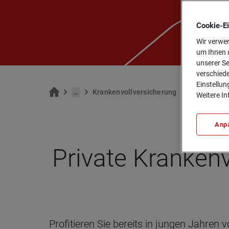
Cookie-­E
Wir verwen
um Ihnen u
unserer Se
verschiede
Einstellun
…
Kran­ken­voll­ver­si­che­rung
Für Stu­den­
Weitere In
Anp
Pri­vate Kran­ken­
Profitieren Sie bereits in jungen Jahren