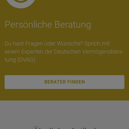
Per­sön­li­che Bera­tung
Du hast Fra­gen oder Wün­sche? Sprich mit
einem Ex­per­ten der Deut­schen Ver­mö­gens­be­ra­
tung (DVAG).
BERATER FINDEN