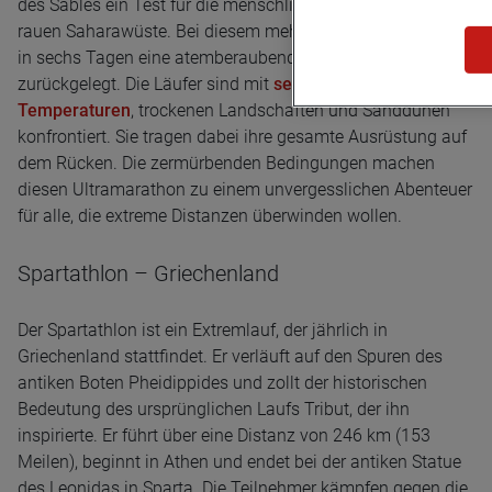
des Sables ein Test für die menschliche Ausdauer in der
rauen Saharawüste. Bei diesem mehrstufigen Rennen wird
in sechs Tagen eine atemberaubende Strecke von 250 km
zurückgelegt. Die Läufer sind mit
sengenden
Temperaturen
, trockenen Landschaften und Sanddünen
konfrontiert. Sie tragen dabei ihre gesamte Ausrüstung auf
dem Rücken. Die zermürbenden Bedingungen machen
diesen Ultramarathon zu einem unvergesslichen Abenteuer
für alle, die extreme Distanzen überwinden wollen.
Spartathlon – Griechenland
Der Spartathlon ist ein Extremlauf, der jährlich in
Griechenland stattfindet. Er verläuft auf den Spuren des
antiken Boten Pheidippides und zollt der historischen
Bedeutung des ursprünglichen Laufs Tribut, der ihn
inspirierte. Er führt über eine Distanz von 246 km (153
Meilen), beginnt in Athen und endet bei der antiken Statue
des Leonidas in Sparta. Die Teilnehmer kämpfen gegen die