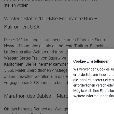
stellen wollen.
Western States 100-Mile Endurance Run –
Kalifornien, USA
Dieser 161 km lange Lauf über die rauen Pfade der Sierra
Nevada Mountains gilt als der härteste Trailrun. Er lockt
Läufer aus aller Welt an und führt über den historischen
Western States Trail von Squaw Valley zum Ziel in Auburn,
Cookie-­Einstellungen
Kalifornien. Die Teilnehmer kämpfen mit sengender Hitze,
Wir verwenden Cookies, um
5.550 Meter unerbittlichen Anstiegen und 7.000 Meter
erforderlich, um Ihnen un
anspruchsvollen Gefällen, um das Rennen innerhalb der
die Inhalte unserer Seite z
vorgegebenen 30 Stunden zu beenden.
erforderlichen verschiede
Möglichkeit, Ihre Einstell
Marathon des Sables – Marokko
Weitere Informationen find
Oft das härteste Rennen der Welt genannt, ist der Marathon