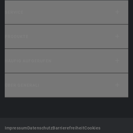
SERVICE
PRODUKTE
HÄUFIG AUFGERUFEN
ÜBER GENERALI
Impressum
Datenschutz
Barrierefreiheit
Cookies