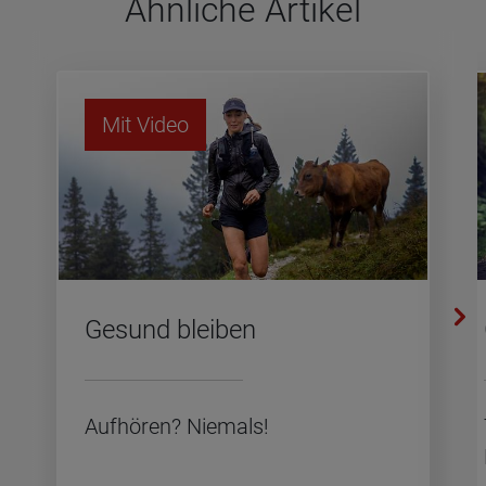
Ähn­li­che Arti­kel
Mit Video
Ge­sund blei­ben
Auf­hö­ren? Nie­mals!