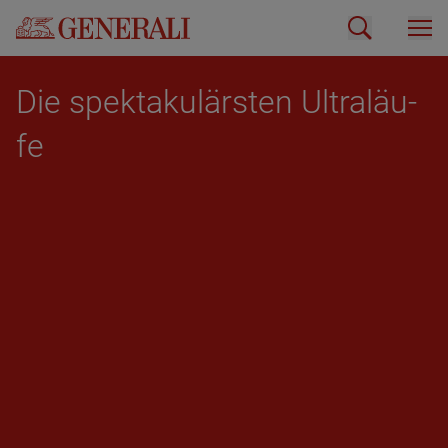
Die spek­ta­ku­lärs­ten Ul­tra­läu­
fe