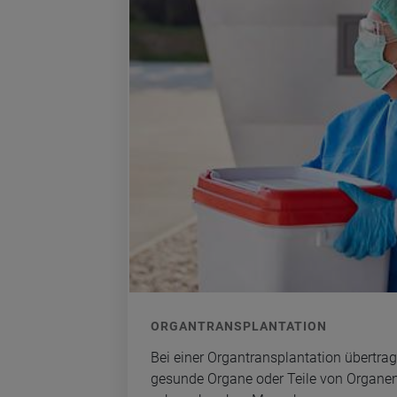
OR­GAN­TRANS­PLAN­TA­TI­ON
Bei einer Or­gan­trans­plan­ta­ti­on über­tra­
ge­sun­de Or­ga­ne oder Teile von Or­ga­ne