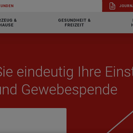
KUN­DEN
JOUR­N
RZEUG &
GESUNDHEIT &
HAUSE
FREIZEIT
ie ein­deu­tig Ihre Ein­s
und Ge­we­be­spen­de