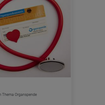
m Thema Or­gan­spen­de