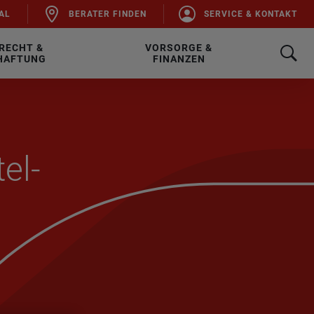
AL
BE­RA­TER FIN­DEN
SER­VICE & KON­TAKT
RECHT &
VORSORGE &
HAFTUNG
FINANZEN
tel­