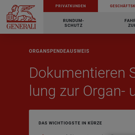
PRI­VAT­KUN­DEN
GE­SCHÄFTS­
RUNDUM-
FAH
SCHUTZ
ZU
OR­GAN­SPEN­DE­AUS­WEIS
Do­ku­men­tie­ren S
lung zur Organ- 
DAS WICHTIOGSTE IN KÜRZE