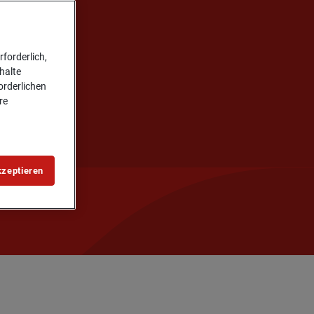
forderlich,
halte
forderlichen
re
kzeptieren