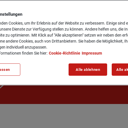
.
eis ein­se­hen darf.
instellungen
den Cookies, um Ihr Erlebnis auf der Website zu verbessern. Einige sind er
nsere Dienste zur Verfügung stellen zu können. Andere helfen uns, die In
ite zu optimieren. Mit Klick auf "Alle akzeptieren" setzen wir neben den er
SWEIS ANFORDERN
ne andere Cookies, auch von Drittanbietern. Sie haben die Möglichkeit, Ih
gen individuell anzupassen.
formationen finden Sie hier:
Cookie-Richtlinie
Impressum
assen
Alle ablehnen
Alle a