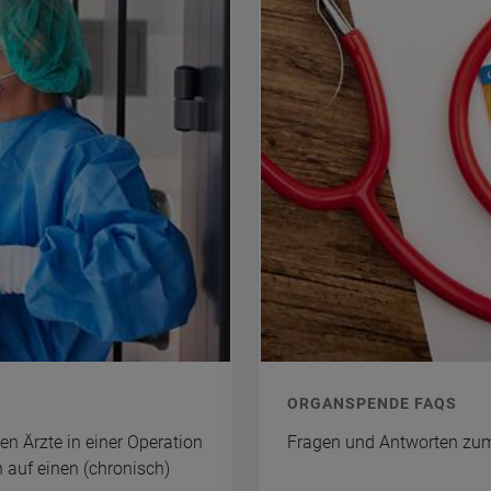
OR­GAN­SPEN­DE FAQS
gen Ärzte in einer Ope­ra­ti­on
Fra­gen und Ant­wor­ten zu
n auf einen (chro­nisch)