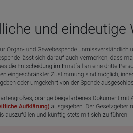
i­che und ein­deu­tige W
ng zur Organ- und Gewebespende unmissverständlich
pende lässt sich darauf auch vermerken, dass ma
die Entscheidung im Ernstfall an eine dritte Person
en eingeschränkter Zustimmung sind möglich, in
gegeben oder umgekehrt von der Spende ausgeschlo
artengroßes, orange-beigefarbenes Dokument mit A
tliche Aufklärung)
ausgegeben. Der Gesetzgeber ru
auszufüllen und künftig stets mit sich zu führen.