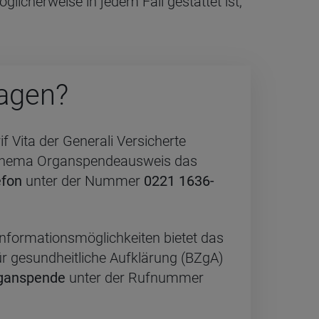
licherweise in jedem Fall gestattet ist,
a­gen?
if Vita der Generali Versicherte
Thema Organspendeausweis das
efon
unter der Nummer
0221 1636-
 Informationsmöglichkeiten bietet das
ür gesundheitliche Aufklärung (BZgA)
rganspende
unter der Rufnummer