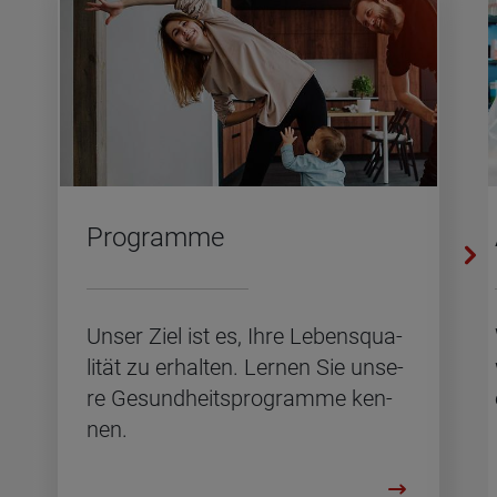
Pro­gram­me
Unser Ziel ist es, Ihre Le­bens­qua­
li­tät zu er­hal­ten. Ler­nen Sie un­se­
re Ge­sund­heits­pro­gram­me ken­
nen.