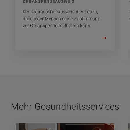
OR­GAN­SPEN­DE­AUS­WEIS
Der Or­gan­spen­de­aus­weis dient dazu,
dass jeder Mensch seine Zu­stim­mung
zur Or­gan­spen­de fest­hal­ten kann.
Mehr Gesund­heits­ser­vices