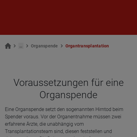
…
Or­gan­spen­de
Or­gan­trans­plan­ta­ti­on
Vor­aus­set­zun­gen für eine
Organ­spende
Eine Organspende setzt den sogenannten Hirntod beim
Spender voraus. Vor der Organentnahme müssen zwei
erfahrene Ärzte, die unabhängig vom
Transplantationsteam sind, diesen feststellen und