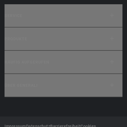
SERVICE
PRODUKTE
HÄUFIG AUFGERUFEN
ÜBER GENERALI
Impressum
Datenschutz
Barrierefreiheit
Cookies