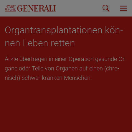
Or­gan­trans­plan­ta­tio­nen kön­
nen Leben ret­ten
Ärzte über­tra­gen in einer Ope­ra­ti­on ge­sun­de Or­
ga­ne oder Teile von Or­ga­nen auf einen (chro­
nisch) schwer kran­ken Men­schen.