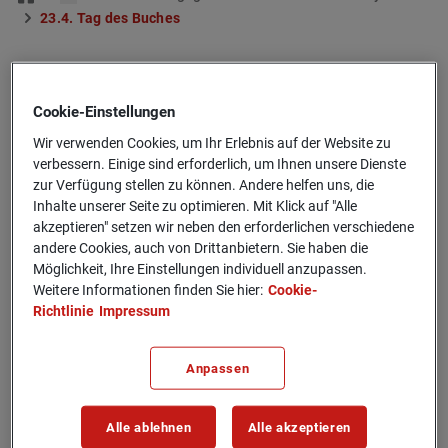
23.4. Tag des Bu­ches
Cookie-­Einstellungen
Am 23. April ist der UNESCO
Wir verwenden Cookies, um Ihr Erlebnis auf der Website zu
verbessern. Einige sind erforderlich, um Ihnen unsere Dienste
Welt­tag des Buches
zur Verfügung stellen zu können. Andere helfen uns, die
Inhalte unserer Seite zu optimieren. Mit Klick auf "Alle
Wir nutzen diesen Tag, um unsere Kampagne #lesen2024
akzeptieren" setzen wir neben den erforderlichen verschiedene
andere Cookies, auch von Drittanbietern. Sie haben die
offiziell zu starten. Lesen und Vorlesen sind unverzichtbare
Möglichkeit, Ihre Einstellungen individuell anzupassen.
Bausteine in der Entwicklung von Kindern. Vor allem
Weitere Informationen finden Sie hier:
Cookie-
Kindern aus benachteiligten Familien fehlt oft der Zugang
Richtlinie
Impressum
zu Büchern, was es ihnen zusätzlich erschwert, ihre soziale
Lage nachhaltig zu verbessern.
Anpassen
Auch aus Umweltgründen ist die Wiederverwendung von
Büchern eine wichtige Initiative.
Alle ablehnen
Alle akzeptieren