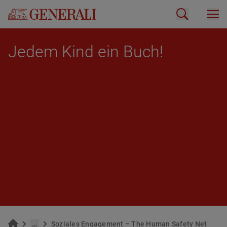
Jedem Kind ein Buch!
…
So­zia­les En­ga­ge­ment – The Human Safe­ty Net