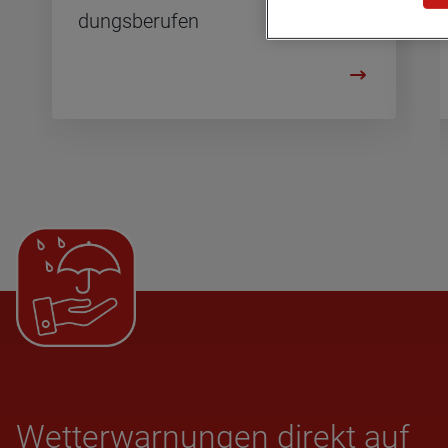
dungs­be­ru­fen
Wet­ter­war­nun­gen direkt auf