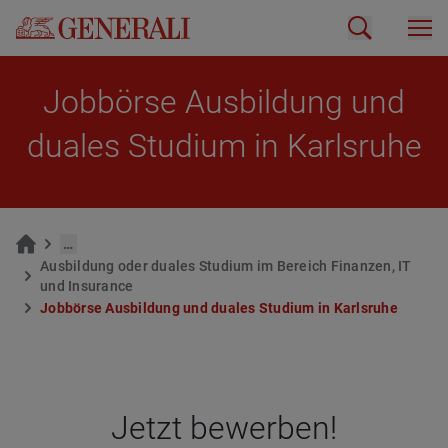
Job­bör­se Aus­bil­dung und
dua­les Stu­di­um in Karls­ru­he
…
Aus­bil­dung oder dua­les Stu­di­um im Be­reich Fi­nan­zen, IT
und In­suran­ce
Job­bör­se Aus­bil­dung und dua­les Stu­di­um in Karls­ru­he
Jetzt bewer­ben!