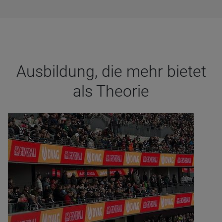
Aus­bil­dung, die mehr bie­tet
als Theo­rie