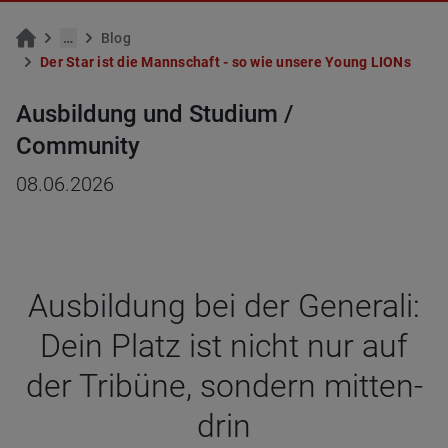
…
Blog
Der Star ist die Mann­schaft - so wie un­se­re Young LIONs
Ausbildung und Studium /
Community
08.06.2026
Aus­bil­dung bei der Gene­rali:
Dein Platz ist nicht nur auf
der Tri­büne, son­dern mit­ten­
drin