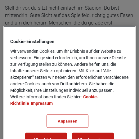
Stell dir vor, du sitzt nicht einfach im Stadion. Du bist
mittendrin. Gute Sicht auf das Spielfeld, richtig gutes Essen
und um dich herum Menschen, die du gerade erst
kennengelernt hast und mit denen du sofort auf einer
Wellenlänge bist.
Cookie-­Einstellungen
Wir verwenden Cookies, um Ihr Erlebnis auf der Website zu
Genau das haben zehn Auszubildende und dual
verbessern. Einige sind erforderlich, um Ihnen unsere Dienste
Studierende der Generali erlebt, beim Bundesliga-Spiel von
zur Verfügung stellen zu können. Andere helfen uns, die
Eintracht Frankfurt gegen den 1. FC Heidenheim. Was
Inhalte unserer Seite zu optimieren. Mit Klick auf "Alle
zunächst wie ein exklusives Event wirkte, entwickelte sich
akzeptieren" setzen wir neben den erforderlichen verschiedene
schnell zu einem Erlebnis, das weit über Fußball
andere Cookies, auch von Drittanbietern. Sie haben die
hinausging.
Möglichkeit, Ihre Einstellungen individuell anzupassen.
Weitere Informationen finden Sie hier:
Cookie-
Richtlinie
Impressum
Denn an diesem Abend ging es nicht nur um Tore, Tabellen
und die Annehmlichkeiten der exklusiven VIP-Loge. Es ging
um Begegnungen, neue Verbindungen und Chancen. Und
Anpassen
darüber, wie sich Ausbildung anfühlen kann.