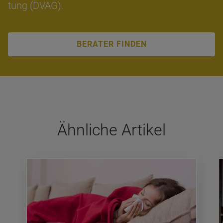
tung (DVAG).
BERATER FINDEN
Ähn­li­che Arti­kel