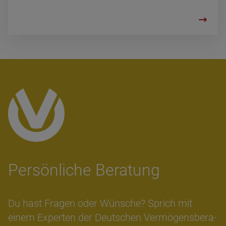
Per­sön­li­che Bera­tung
Du hast Fra­gen oder Wün­sche? Sprich mit
einem Ex­per­ten der Deut­schen Ver­mö­gens­be­ra­