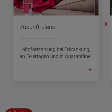
Zu­kunft pla­nen
Lohn­fort­zah­lung bei Er­kran­kung,
an Fei­er­ta­gen und in Qua­ran­tä­ne