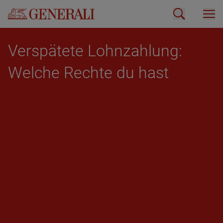
Ver­spä­te­te Lohn­zah­lung:
Wel­che Rech­te du hast