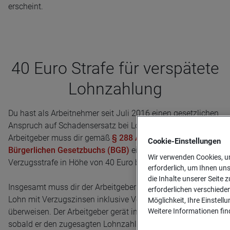
erscheint.
40 Euro Strafe für ver­spä­tete
Lohn­zah­lung
Du hast als Arbeitnehmer seit Juli 2016 einen gesetzlichen
Anspruch auf Schadensersatz bei Lohnverzug. Der
Arbeitgeber muss dir gemäß
§ 288 Absatz 5 des
Cookie-­Einstellungen
Bürgerlichen Gesetzbuchs (BGB)
eine pauschale
Wir verwenden Cookies, um
Verzugsstrafe in Höhe von 40 Euro bezahlen.
erforderlich, um Ihnen un
die Inhalte unserer Seite z
Insgesamt muss dir der Arbeitgeber den ausstehenden
erforderlichen verschiede
Lohn mit Verzugszinsen inklusive Verzugspauschale
Möglichkeit, Ihre Einstell
Weitere Informationen find
überweisen. Der Arbeitgeber gerät in Zahlungsverzug,
sobald er den zugesagten Lohnzahlungstermin nicht