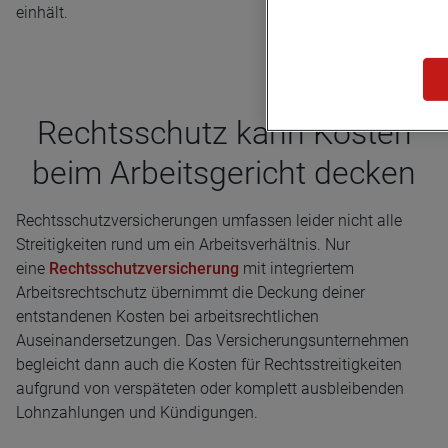
einhält.
Rechts­schutz kann Kos­ten
beim Arbeits­ge­richt decken
Rechtsschutzversicherungen umfassen leider nicht alle
Streitigkeiten rund um ein Arbeitsverhältnis. Nur
eine
Rechtsschutzversicherung
mit integriertem
Arbeitsrechtschutz übernimmt die Deckung deiner
entstandenen Kosten bei arbeitsrechtlichen
Auseinandersetzungen. Das Versicherungsunternehmen
begleicht dann auch die Kosten für Rechtsstreitigkeiten
aufgrund von verspäteten oder komplett ausbleibenden
Lohnzahlungen und Kündigungen.