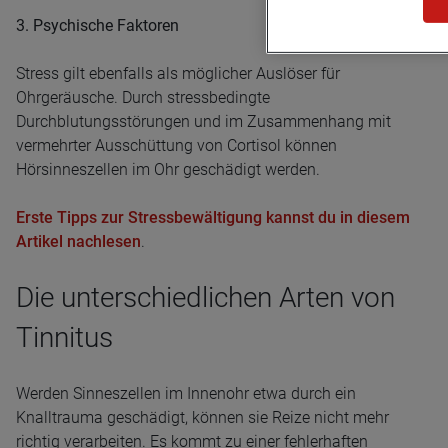
3. Psychische Faktoren
Stress gilt ebenfalls als möglicher Auslöser für
Ohrgeräusche. Durch stressbedingte
Durchblutungsstörungen und im Zusammenhang mit
vermehrter Ausschüttung von Cortisol können
Hörsinneszellen im Ohr geschädigt werden.
Erste Tipps zur Stressbewältigung kannst du in diesem
Artikel nachlesen
.
Die unterschiedlichen Arten von
Tinnitus
Werden Sinneszellen im Innenohr etwa durch ein
Knalltrauma geschädigt, können sie Reize nicht mehr
richtig verarbeiten. Es kommt zu einer fehlerhaften