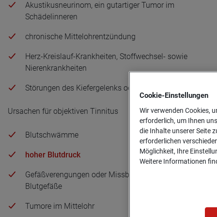
Akustikusneurinom, ein gutartiger Tumor im
Schädelinneren
chronische Mittelohrentzündung
Herz-Kreislauf-Krankheiten, Stoffwechsel- sowie
Nierenkrankheiten
Störungen des Kiefergelenks oder der Halswirbelsäule
Cookie-­Einstellungen
Wir verwenden Cookies, um
Ursachen für objektiven Tinnitus
erforderlich, um Ihnen un
die Inhalte unserer Seite z
Blutschwämme
erforderlichen verschiede
Möglichkeit, Ihre Einstell
hoher Blutdruck
Weitere Informationen find
Gefäßverengungen oder Missbildungen der
Blutgefäße
Tumore im Mittelohr