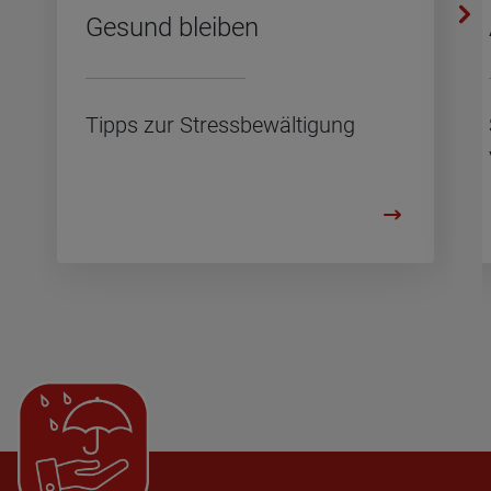
Ge­sund blei­ben
Tipps zur Stress­be­wäl­ti­gung