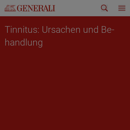
Tin­ni­tus: Ur­sa­chen und Be­
hand­lung