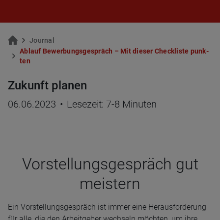
Jour­nal
Ab­lauf Be­wer­bungs­ge­spräch – Mit die­ser Check­lis­te punk­
ten
Zukunft planen
06.06.2023
•
Lesezeit: 7-8 Minuten
Vor­stel­lungs­ge­spräch gut
meis­tern
Ein Vorstellungsgespräch ist immer eine Herausforderung
für alle, die den Arbeitgeber wechseln möchten, um ihre