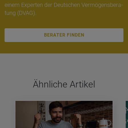
einem Ex­per­ten der Deut­schen Ver­mö­gens­be­ra­
tung (DVAG).
BERATER FINDEN
Ähn­li­che Arti­kel