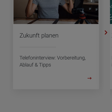
Zu­kunft pla­nen
Te­le­fon­in­ter­view: Vor­be­rei­tung,
Ab­lauf & Tipps