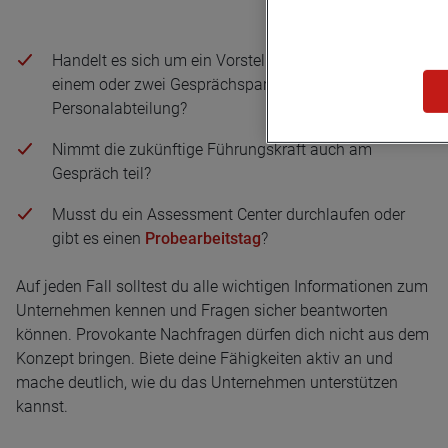
Handelt es sich um ein Vorstellungsgespräch mit
einem oder zwei Gesprächspartnern aus der
Personalabteilung?
Nimmt die zukünftige Führungskraft auch am
Gespräch teil?
Musst du ein Assessment Center durchlaufen oder
gibt es einen
Probearbeitstag
?
Auf jeden Fall solltest du alle wichtigen Informationen zum
Unternehmen kennen und Fragen sicher beantworten
können. Provokante Nachfragen dürfen dich nicht aus dem
Konzept bringen. Biete deine Fähigkeiten aktiv an und
mache deutlich, wie du das Unternehmen unterstützen
kannst.