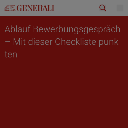
Ab­lauf Be­wer­bungs­ge­spräch
– Mit die­ser Check­lis­te punk­
ten