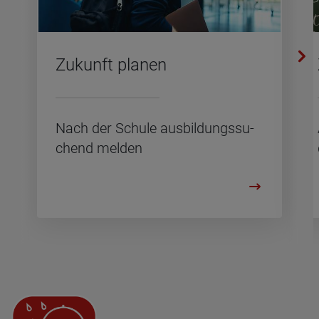
Zu­kunft pla­nen
Nach der Schu­le aus­bil­dungs­su­
chend mel­den