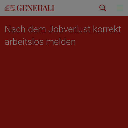
Nach dem Job­ver­lust kor­rekt
ar­beits­los mel­den