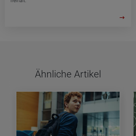
freihält.
Ähn­li­che Arti­kel