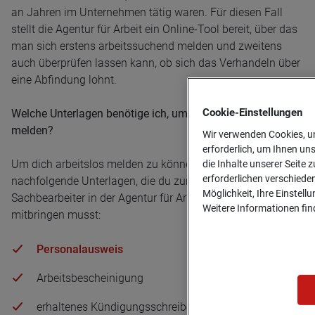
an Jahren im Unternehmen tätig waren. Für diesen Fall
stellt die Agentur für Arbeit ein Online-Tool bereit, über das
man sich erstens arbeitssuchend melden und zweitens
auch überprüfen lassen kann, ob sich das Verhandeln über
eine Abfindung lohnt.
Cookie-­Einstellungen
Welche Unterlagen benötige ich, um mich arbeitslos zu
melden?
Wir verwenden Cookies, um
erforderlich, um Ihnen un
Um dich arbeitslos melden zu können, benötigst du
die Inhalte unserer Seite z
erforderlichen verschiede
nachfolgende Unterlagen, die du zum Termin beim
Möglichkeit, Ihre Einstell
Sachbearbeiter in der Agentur für Arbeit unbedingt
Weitere Informationen find
mitbringen musst:
Personalausweis
Arbeitsbescheinigung
erhaltenes Kündigungsschreiben