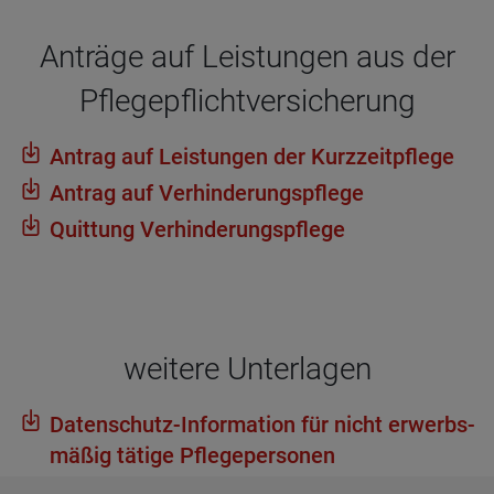
Anträge auf Leis­tun­gen aus der
Pfle­ge­pflicht­ver­si­che­rung
Antrag auf Leis­tun­gen der Kurz­zeit­pflege
Antrag auf Ver­hin­de­rungs­pflege
Quit­tung Ver­hin­de­rungs­pflege
wei­tere Unter­la­gen
Daten­schutz-Infor­ma­tion für nicht erwerbs­
mä­ßig tätige Pfle­ge­per­so­nen