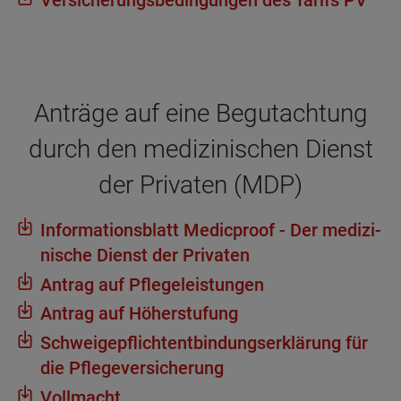
Ver­si­che­rungs­be­din­gun­gen des Tarifs PV
Anträge auf eine Begut­ach­tung
durch den medi­zi­ni­schen Dienst
der Pri­va­ten (MDP)
Infor­ma­ti­ons­blatt Medicproof - Der medi­zi­
ni­sche Dienst der Pri­va­ten
Antrag auf Pfle­ge­leis­tun­gen
Antrag auf Höher­stu­fung
Schwei­ge­pflich­tent­bin­dungs­er­klä­rung für
die Pfle­ge­ver­si­che­rung
Voll­macht