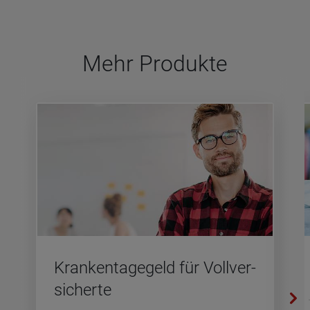
Mehr Pro­dukte
Kran­ken­ta­ge­geld für Voll­ver­
si­cher­te