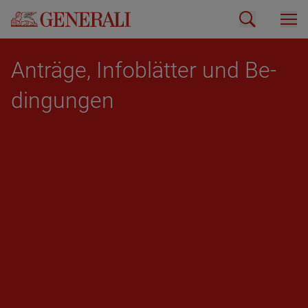
An­trä­ge, In­fo­blät­ter und Be­
din­gun­gen