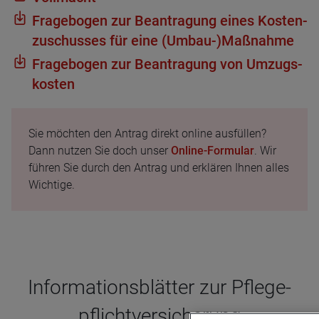
Fra­ge­bo­gen zur Bean­tra­gung eines Kos­ten­
zu­schus­ses für eine (Umbau-)Maß­nahme
Fra­ge­bo­gen zur Bean­tra­gung von Umzugs­
kos­ten
Sie möchten den Antrag direkt online ausfüllen?
Dann nutzen Sie doch unser
Online-Formular
. Wir
führen Sie durch den Antrag und erklären Ihnen alles
Wichtige.
Infor­ma­ti­ons­blät­ter zur Pfle­ge­
pflicht­ver­si­che­rung