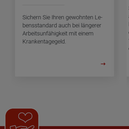
Si­chern Sie Ihren ge­wohn­ten Le­
bens­stan­dard auch bei län­ge­rer
Ar­beits­un­fä­hig­keit mit einem
Kran­ken­ta­ge­geld.