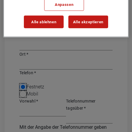
Anpassen
Hausnummer
*
Alle ablehnen
Alle akzeptieren
Postleitzahl
*
Ort
*
Telefon
*
Festnetz
Mobil
Vorwahl
*
Telefonnummer
tagsüber
*
Mit der Angabe der Telefonnummer geben