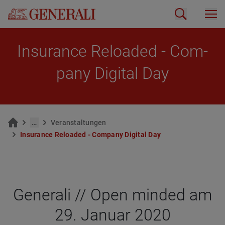
In­suran­ce Reloa­ded - Com­
pany Di­gi­tal Day
…
Ver­an­stal­tun­gen
In­suran­ce Reloa­ded - Com­pany Di­gi­tal Day
Gene­rali // Open min­ded am
29. Januar 2020