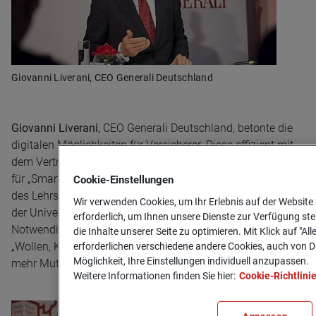
Giovanni Liverani, CEO Generali Deutschland
Giovanni Liverani,
CEO Generali Deutschland, betonte die
digitalen Möglichkeiten für Versicherer. Diese effizient mit
dem Vertrauen des Kunden zu nutzen, ist das Fundament
für „Smart Insurance“.
Prof. Dr. Tobias Kollmann
, Inhaber
Cookie-­Einstellungen
des Lehrstuhls für E-Business und E-Entrepeneurship an
Wir verwenden Cookies, um Ihr Erlebnis auf der Website 
der Universität Duisburg-Essen, beleuchtete die
erforderlich, um Ihnen unsere Dienste zur Verfügung ste
Notwendigkeit digitaler Veränderungen. Unter dem Titel
die Inhalte unserer Seite zu optimieren. Mit Klick auf "Al
„Wollen, Können, Machen“ sprach sich Prof. Kollmann für
erforderlichen verschiedene andere Cookies, auch von Dr
Möglichkeit, Ihre Einstellungen individuell anzupassen.
mehr Mut, Innovationsgeist und Digital Leadership aus.
Weitere Informationen finden Sie hier:
Cookie-Richtlini
Anpassen