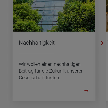
Nach­hal­tig­keit
Wir wol­len einen nach­hal­ti­gen
Bei­trag für die Zu­kunft un­se­rer
Ge­sell­schaft leis­ten.