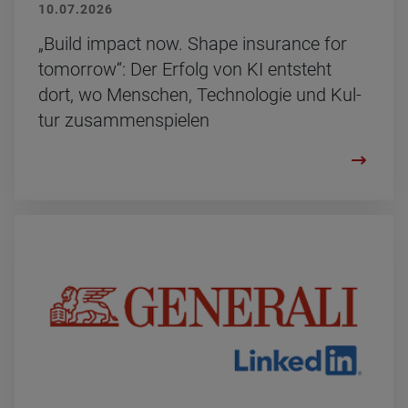
10.07.2026
„Build im­pact now. Shape in­suran­ce for
to­mor­row“: Der Er­folg von KI ent­steht
dort, wo Men­schen, Tech­no­lo­gie und Kul­
tur zu­sam­men­spie­len