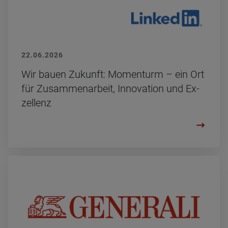
22.06.2026
Wir bauen Zu­kunft: Mo­men­turm – ein Ort
für Zu­sam­men­ar­beit, In­no­va­ti­on und Ex­
zel­lenz