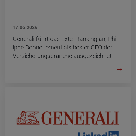
17.06.2026
Ge­ne­ra­li führt das Extel-Ran­king an, Phil­
ip­pe Don­net er­neut als bes­ter CEO der
Ver­si­che­rungs­bran­che aus­ge­zeich­net