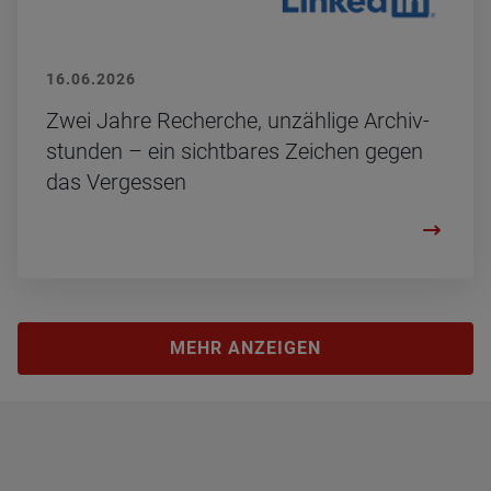
16.06.2026
Zwei Jahre Re­cher­che, un­zäh­li­ge Ar­chiv­
stun­den – ein sicht­ba­res Zei­chen gegen
das Ver­ges­sen
MEHR ANZEIGEN