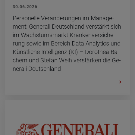
30.06.2026
Per­so­nel­le Ver­än­de­run­gen im Ma­nage­
ment: Ge­ne­ra­li Deutsch­land ver­stärkt sich
im Wachs­tums­markt Kran­ken­ver­si­che­
rung sowie im Be­reich Data Ana­ly­tics und
Künst­li­che In­tel­li­genz (KI) – Do­ro­thea Ba­
chem und Ste­fan Weih ver­stär­ken die Ge­
ne­ra­li Deutsch­land