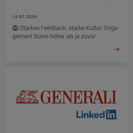
14.07.2026
🦁 Star­kes Feed­back, star­ke Kul­tur: En­ga­
ge­ment Score höher als je zuvor