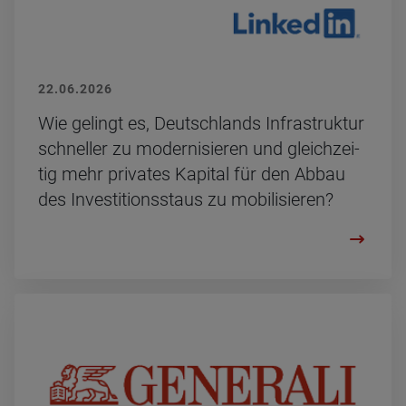
22.06.2026
Wie ge­lingt es, Deutsch­lands In­fra­struk­tur
schnel­ler zu mo­der­ni­sie­ren und gleich­zei­
tig mehr pri­va­tes Ka­pi­tal für den Abbau
des In­ves­ti­ti­ons­staus zu mo­bi­li­sie­ren?