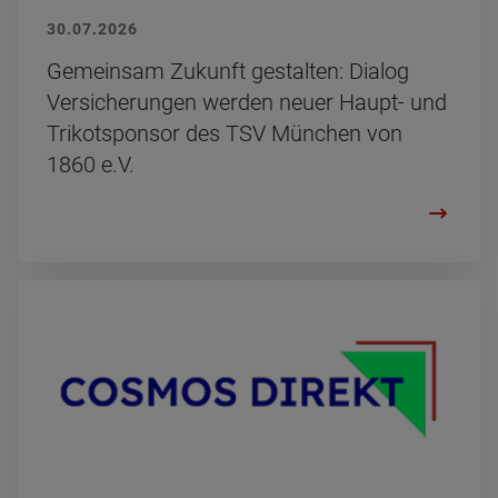
30.07.2026
Ge­mein­sam Zu­kunft ge­stal­ten: Dia­log
Ver­si­che­run­gen wer­den neuer Haupt- und
Tri­kot­spon­sor des TSV Mün­chen von
1860 e.V.