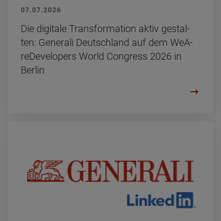
07.07.2026
Die di­gi­ta­le Trans­for­ma­ti­on aktiv ge­stal­
ten: Ge­ne­ra­li Deutsch­land auf dem We­A­
re­De­ve­l­o­pers World Con­gress 2026 in
Ber­lin