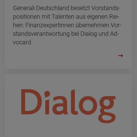
Ge­ne­ra­li Deutsch­land be­setzt Vor­stands­
po­si­tio­nen mit Ta­len­ten aus ei­ge­nen Rei­
hen: Fi­nanz­ex­per­tin­nen über­neh­men Vor­
stands­ver­ant­wor­tung bei Dia­log und Ad­
vo­card