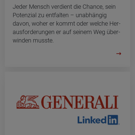
Jeder Mensch ver­dient die Chan­ce, sein
Po­ten­zi­al zu ent­fal­ten – un­ab­hän­gig
davon, woher er kommt oder wel­che Her­
aus­for­de­run­gen er auf sei­nem Weg über­
win­den muss­te.