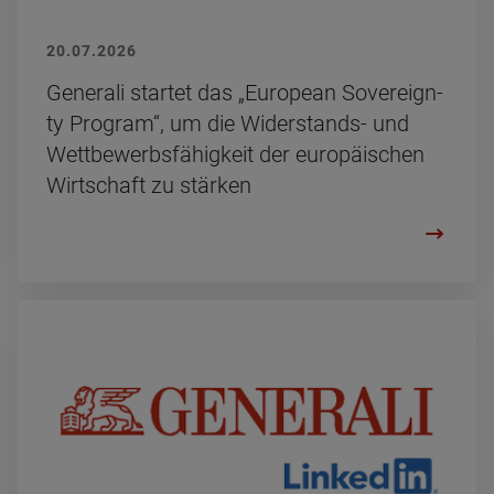
20.07.2026
Ge­ne­ra­li star­tet das „Eu­rope­an So­ver­eig­n­
ty Pro­gram“, um die Wi­der­stands- und
Wett­be­werbs­fä­hig­keit der eu­ro­päi­schen
Wirt­schaft zu stär­ken