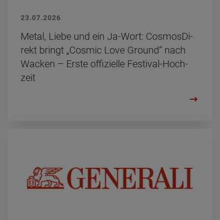
23.07.2026
Metal, Liebe und ein Ja-Wort: Cos­mos­Di­
rekt bringt „Cos­mic Love Ground“ nach
Wa­cken – Erste of­fi­zi­el­le Fes­ti­val-Hoch­
zeit