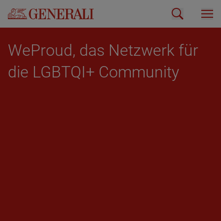
We­Proud, das Netz­werk für
die LGBT­QI+ Com­mu­ni­ty