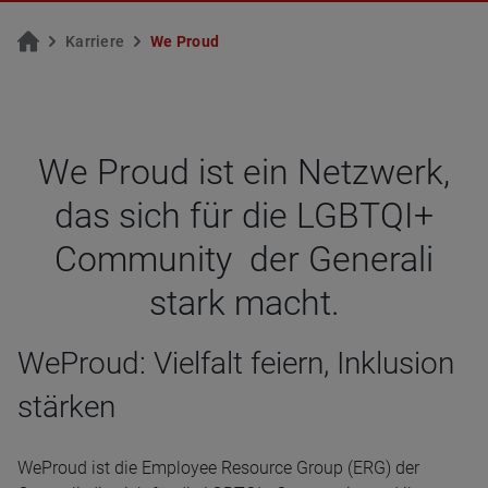
Kar­rie­re
We Proud
We Proud ist ein Netz­werk,
das sich für die LGBTQI+
Com­mu­nity der Gene­rali
stark macht.
WeProud: Vielfalt feiern, Inklusion
stärken
WeProud ist die Employee Resource Group (ERG) der