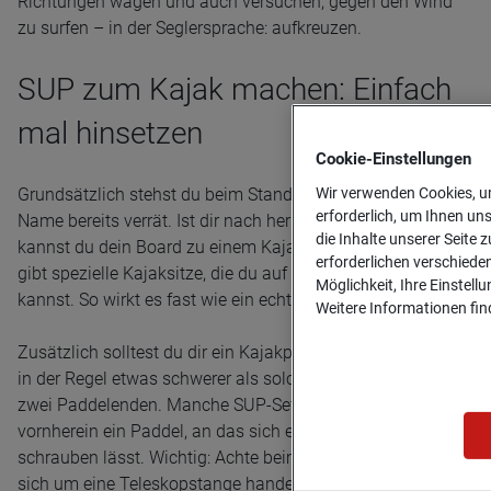
Richtungen wagen und auch versuchen, gegen den Wind
zu surfen – in der Seglersprache: aufkreuzen.
SUP zum Kajak machen: Einfach
mal hinsetzen
Cookie-­Einstellungen
Wir verwenden Cookies, um
Grundsätzlich stehst du beim Stand-Up-Paddling, wie der
erforderlich, um Ihnen un
Name bereits verrät. Ist dir nach herkömmlichem Paddeln,
die Inhalte unserer Seite z
kannst du dein Board zu einem Kajak umfunktionieren. Es
erforderlichen verschiede
gibt spezielle Kajaksitze, die du auf dein Board kleben
Möglichkeit, Ihre Einstell
kannst. So wirkt es fast wie ein echtes aufblasbares Kajak.
Weitere Informationen find
Zusätzlich solltest du dir ein Kajakpaddel zulegen. Das ist
in der Regel etwas schwerer als solche fürs SUP und hat
zwei Paddelenden. Manche SUP-Sets haben von
vornherein ein Paddel, an das sich ein zweites Ende
schrauben lässt. Wichtig: Achte beim Kauf darauf, dass es
sich um eine Teleskopstange handelt, damit du die Länge