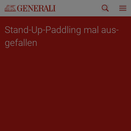
Stand-Up-Padd­ling mal aus­
ge­fal­len