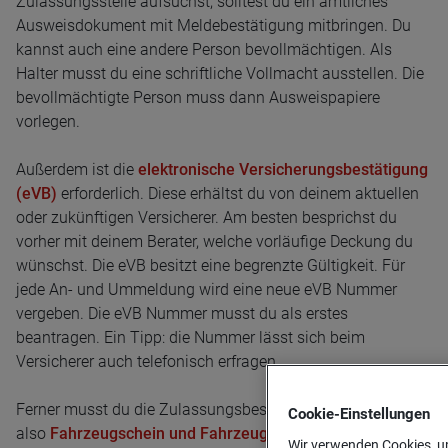
Zulassungsstelle aufsuchst, solltest du ein amtliches
Ausweisdokument mit Meldebestätigung mitbringen. Du
kannst auch eine andere Person bevollmächtigen. Als
Halter musst du eine schriftliche Vollmacht ausstellen. Die
bevollmächtigte Person muss dann Ausweispapiere
vorlegen.
Außerdem ist die
elektronische Versicherungsbestätigung
(eVB)
erforderlich. Diese erhältst du von deinem aktuellen
oder zukünftigen Versicherer. Am besten besprichst du
vorher mit deinem Berater, welche vorläufige Deckung du
wünschst. Die eVB besitzt eine begrenzte Gültigkeit. Für
jede An- und Ummeldung wird eine neue eVB Nummer
vergeben. Die eVB Nummer musst du als erstes
beantragen. Ein Tipp: die Nummer lässt sich beim
Versicherer auch telefonisch erfragen.
Ferner musst du die Zulassungsbescheinigung (Teil I+II) ─
Cookie-­Einstellungen
also
Fahrzeugschein und Fahrzeugbrief
─ sowie die
Wir verwenden Cookies, um