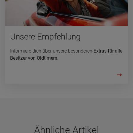
Un­se­re Emp­feh­lung
Informiere dich über unsere besonderen
Extras für alle
Besitzer von Oldtimern
.
Ähn­li­che Arti­kel