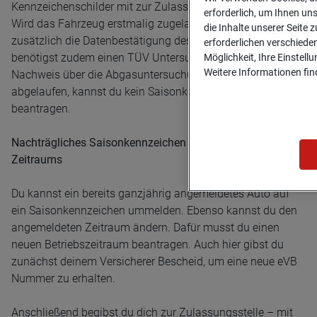
Kennzeichenschilder mit zur Zulassungsstelle nehmen.
erforderlich, um Ihnen un
Wird das Fahrzeug erstmalig zugelassen, benötigst du
die Inhalte unserer Seite z
zusätzlich die Datenbestätigung des Herstellers. Du
erforderlichen verschiede
benötigst zudem einen TÜV Untersuchungsbericht sowie
Möglichkeit, Ihre Einstell
Weitere Informationen find
Nachweis über die Abgasuntersuchung. Ist der TÜV
abgelaufen, kannst du kein Saisonkennzeichen
beantragen.
Nachträgliches Saisonkennzeichen und ändern des
Zeitraums
Du kannst ein bereits ganzjährig angemeldetes Auto auf
ein Saisonkennzeichen ummelden. Ebenso kannst du den
angemeldeten Zeitraum ändern. Dafür musst du einen
neuen Betriebszeitraum beantragen. Auch hier gibst du
zunächst deinem Versicherer Bescheid, um eine neue eVB
Nummer zu erhalten.
Anschließend begibst du dich zur Zulassungsstelle – mit