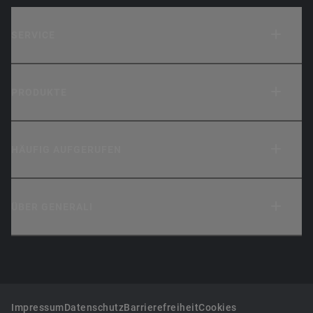
SERVICE
PRODUKTE
HÄUFIG AUFGERUFEN
ÜBER GENERALI
Impressum
Datenschutz
Barrierefreiheit
Cookies