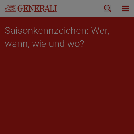
Sai­son­kenn­zei­chen: Wer,
wann, wie und wo?