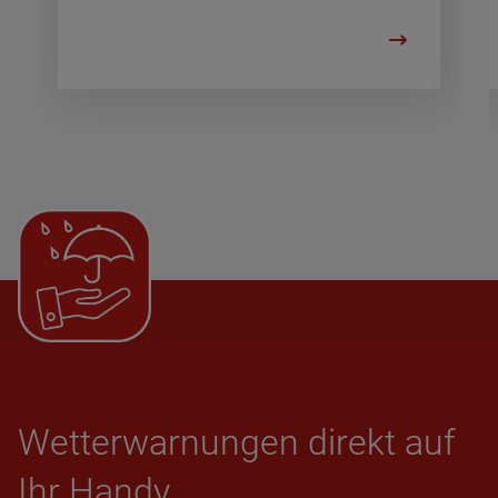
Wet­ter­war­nun­gen direkt auf
Ihr Handy