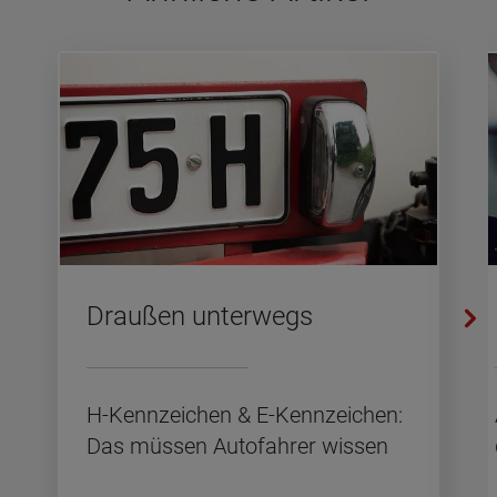
Drau­ßen un­ter­wegs
H-Kenn­zei­chen & E-Kenn­zei­chen:
Das müs­sen Au­to­fah­rer wis­sen