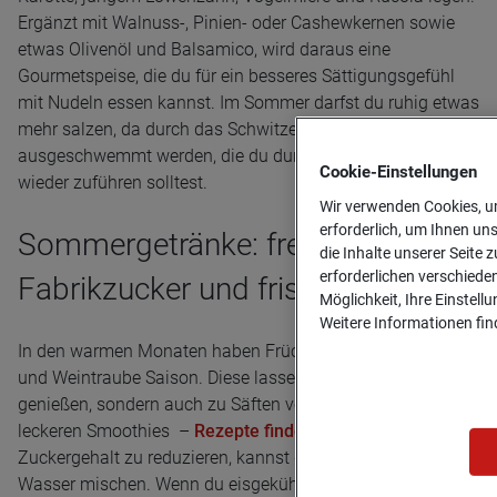
Ergänzt mit Walnuss-, Pinien- oder Cashewkernen sowie
etwas Olivenöl und Balsamico, wird daraus eine
Gourmetspeise, die du für ein besseres Sättigungsgefühl
mit Nudeln essen kannst. Im Sommer darfst du ruhig etwas
mehr salzen, da durch das Schwitzen Salze
ausgeschwemmt werden, die du durch die Ernährung
Cookie-­Einstellungen
wieder zuführen solltest.
Wir verwenden Cookies, um
erforderlich, um Ihnen un
Sommergetränke: frei von
die Inhalte unserer Seite z
erforderlichen verschiede
Fabrikzucker und frisch
Möglichkeit, Ihre Einstell
Weitere Informationen find
In den warmen Monaten haben Früchte wie Apfel, Pfirsich
und Weintraube Saison. Diese lassen sich nicht nur pur
genießen, sondern auch zu Säften verarbeiten. Oder zu
leckeren Smoothies –
Rezepte findest du hier
. Um den
Zuckergehalt zu reduzieren, kannst du Fruchtsäfte mit
Wasser mischen. Wenn du eisgekühlte Getränke magst,