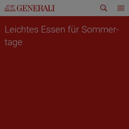
Leich­tes Essen für Som­mer­
ta­ge