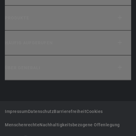
PRODUKTE
HÄUFIG AUFGERUFEN
ÜBER GENERALI
Impressum
Datenschutz
Barrierefreiheit
Cookies
Menschenrechte
Nachhaltigkeitsbezogene Offenlegung