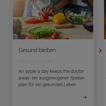
Ge­sund blei­ben
An apple a day keeps the doc­tor
away: ein aus­ge­wo­ge­ner Spei­se­
plan für ein ge­sun­des Leben