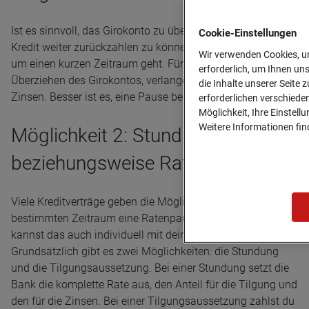
Ist es sinnvoll, das Girokonto zu überziehen, um einen
Cookie-­Einstellungen
Kredit weiter zurückzahlen zu können? Höchstens, wenn es
Wir verwenden Cookies, um
um einen kurzen Zeitraum geht. Für einen Dispokredit, das
erforderlich, um Ihnen un
Überziehen des Girokontos, verlangen Banken hohe
die Inhalte unserer Seite z
Zinsen. Besser ist es, eine Pause bei den Raten einzulegen.
erforderlichen verschiede
Möglichkeit, Ihre Einstell
Weitere Informationen find
Möglichkeit 2: Stundung
beziehungsweise Ratenpause
Viele Kreditverträge geben die Möglichkeit, für einen
bestimmten Zeitraum eine Ratenpause einzulegen. Du
kannst das auch individuell mit deiner Bank vereinbaren.
Grundsätzlich gibt es zwei Möglichkeiten: die Stundung
und die Tilgungsaussetzung. Bei einer Stundung setzt die
Bank die komplette Rate aus, den Anteil für die Tilgung und
den für die Zinsen. Bei einer Tilgungsaussetzung zahlst du