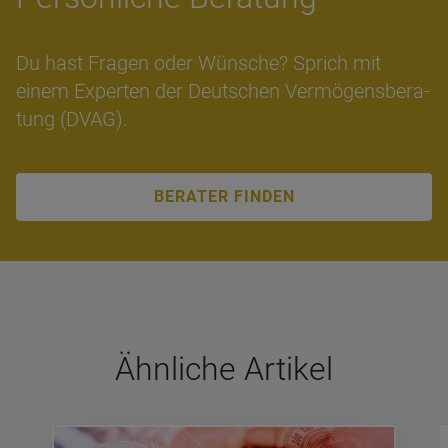
Du hast Fra­gen oder Wün­sche? Sprich mit
einem Ex­per­ten der Deut­schen Ver­mö­gens­be­ra­
tung (DVAG).
BERATER FINDEN
Ähn­li­che Arti­kel