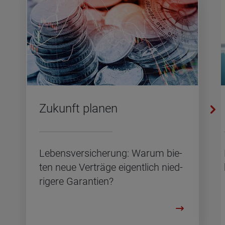
Zu­kunft pla­nen
Le­bens­ver­si­che­rung: Warum bie­
ten neue Ver­trä­ge ei­gent­lich nied­
ri­ge­re Ga­ran­ti­en?