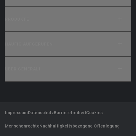
PRODUKTE
HÄUFIG AUFGERUFEN
ÜBER GENERALI
Impressum
Datenschutz
Barrierefreiheit
Cookies
Menschenrechte
Nachhaltigkeitsbezogene Offenlegung