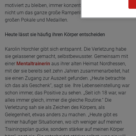
motiviert zu bleiben, immer konzentriert, gerade wenn es
nicht um das ganze große Rampenlicht geht, um die
großen Pokale und Medaillen.
Heute lässt sie häufig ihren Körper entscheiden
Karolin Horchler gibt sich entspannt. Die Verletzung habe
sie gelassener gemacht, selbstbewusster. Gemeinsam mit
einer
Mentaltrainerin
aus ihrer alten Heimat Nordhessen,
mit der sie bereits seit zehn Jahren zusammenarbeitet, hat
sie einen Zugang zur Auszeit gefunden. „Heute betrachte
ich das als Geschenk“, sagt sie. Ihre Lebenseinstellung war
schon immer, das Positive zu sehen. „Seit ich 18 war, war
alles immer gleich, immer die gleiche Routine.“ Die
Verletzung sah sie als Zeichen des Körpers, als
Gelegenheit, etwas anders zu machen. „Heute gibt es
immer häufiger Situationen, wo ich weniger auf meinen
Trainingsplan gucke, sondern stärker auf meinen Körper