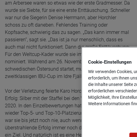
am Arbersee waren so etwas wie der erste Gradmesser. Da
wurde sie Siebte, für sie eine erste Enttäuschung. Schneller
war nur die Siegerin Denise Herrmann, aber Horchler
schoss zu oft daneben. Fehlendes Training oder
Kopfsache, schwierig das zu sagen. „Das kann immer mal
passieren“, sagt sie. „Das ist ja nur menschlich, dass es
auch mal nicht funktioniert. Dann die große Enttäuschung:
Für den Weltcup-Kader wurde sie im letzten Moment nicht
nominiert. Während am 26. November der Weltcup im
Cookie-­Einstellungen
schwedischen Östersund startet, muss Karo Horchler im
Wir verwenden Cookies, um
zweitklassigen IBU-Cup im Idre Fjäll antreten.
erforderlich, um Ihnen un
die Inhalte unserer Seite z
Vor der Verletzung feierte Karo Horchler ihren größten
erforderlichen verschiede
Möglichkeit, Ihre Einstell
Erfolg: Silber mit der Staffel bei den Weltmeisterschaften
Weitere Informationen find
2020. In den Einzelbewertungen hatte sie immer mal
wieder Top-5- und Top-10-Platzierungen. Ganz vorne dabei
war sie bis jetzt noch nie, auch wenn der große, alles
überstrahlende Erfolg immer noch drin ist. Natürlich ist das
ein Ziel. Und natürlich ist es eine Herausforderung, immer