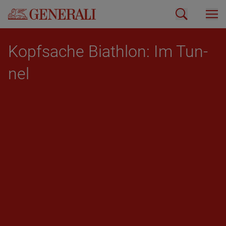
Kopf­sa­che Bi­ath­lon: Im Tun­
nel