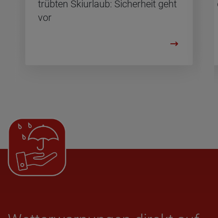
trüb­ten Ski­ur­laub: Si­cher­heit geht
vor