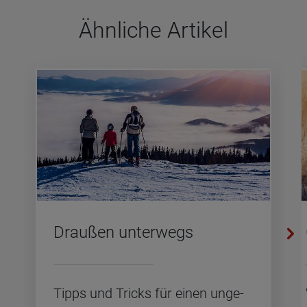
Ähn­li­che Arti­kel
Drau­ßen un­ter­wegs
Tipps und Tricks für einen un­ge­