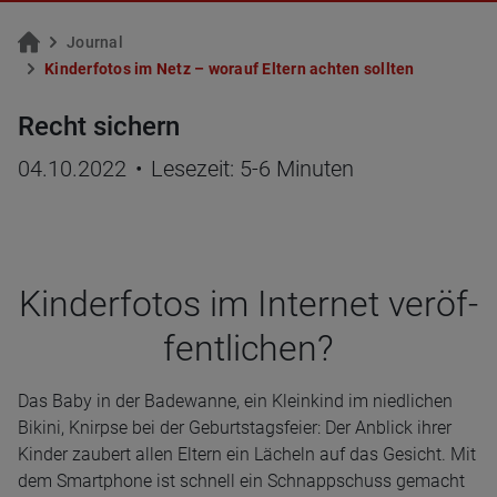
Jour­nal
Kin­der­fo­tos im Netz – wor­auf El­tern ach­ten soll­ten
Recht sichern
04.10.2022
•
Lesezeit: 5-6 Minuten
Kin­der­fo­tos im Inter­net ver­öf­
fent­li­chen?
Das Baby in der Badewanne, ein Kleinkind im niedlichen
Bikini, Knirpse bei der Geburtstagsfeier: Der Anblick ihrer
Kinder zaubert allen Eltern ein Lächeln auf das Gesicht. Mit
dem Smartphone ist schnell ein Schnappschuss gemacht