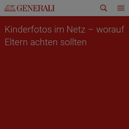
Kin­der­fo­tos im Netz – wor­auf
El­tern ach­ten soll­ten