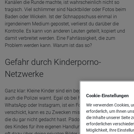
Kanälen die Runde machte, ist wahrscheinlich nicht so
tragisch. Viel schlimmer sind Nacktbilder oder Fotos beim
Baden oder Wickeln. Ist der Schnappschuss einmal in
irgendeinem Medium gepostet, verlierst du darüber die
Kontrolle. Es kann von anderen Leuten geteilt, kopiert und
damit verbreitet werden. Eine Fahrlässigkeit, die zum
Problem werden kann. Warum ist das so?
Gefahr durch Kinderporno-
Netzwerke
Ganz klar: Kleine Kinder sind ein begehrtes Fotomotiv, doch
Cookie-­Einstellungen
auch die Polizei warnt. Egal ob bei Facebook, Twitter,
WhatsApp oder Instagram, ist ein Foto erst einmal
Wir verwenden Cookies, um
erforderlich, um Ihnen un
verschickt, kann es zu Zwecken missbraucht werden, an
die Inhalte unserer Seite z
die du gar nicht gedacht hast. Pädophile nutzen die Fotos
erforderlichen verschiede
des Kindes für ihre eigenen Handlungen und gehen sogar
Möglichkeit, Ihre Einstell
oft dazu über, deine privaten Bilder an andere Nutzer zu