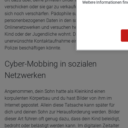
Weitere Informationen find
verschicken oder sie gar zu verkaufen. Die Situation kann
sich noch verschärfen. Pädophile suchen nach
personenbezogenen Daten in den sozialen
Onlinenetzwerken und versuchen herauszufinden, wo das
Kind oder der Jugendliche wohnt. Dann ist eine
unerwünschte Kontaktaufnahme ein Thema, das auch die
Polizei beschäftigen könnte.
Cyber-Mobbing in sozialen
Netzwerken
Angenommen, dein Sohn hatte als Kleinkind einen
korpulenten Körperbau und du hast Bilder von ihm im
Internet gepostet. Allein diese Tatsache kann später für
dich und deinen Sohn zur Herausforderung werden. Bilder
dieser Art führen oft genug dazu, dass dein Kind beleidigt,
bedroht oder belästigt werden kann. Im digitalen Zeitalter