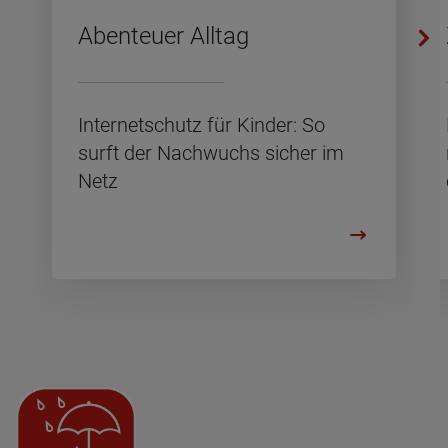
Aben­teu­er All­tag
In­ter­net­schutz für Kin­der: So
surft der Nach­wuchs si­cher im
Netz