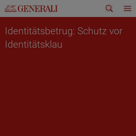
Iden­ti­täts­be­trug: Schutz vor
Iden­ti­täts­klau