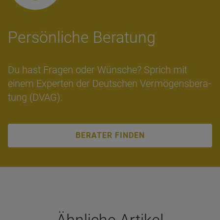
Per­sön­li­che Bera­tung
Du hast Fra­gen oder Wün­sche? Sprich mit
einem Ex­per­ten der Deut­schen Ver­mö­gens­be­ra­
tung (DVAG).
BERATER FINDEN