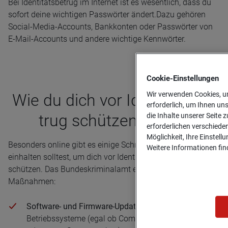
Bei Identitätsbetrug im Internet ist es wesentlich, dass du
sofort deine wichtigen Passwörter ändert.Dazu gehören
Social-Media-Accounts, Bankkonten oder Passwörter von
E-Mail-Accounts und andere wichtige Kennwörter.
Cookie-­Einstellungen
Wir verwenden Cookies, um
Wie du dich vor Iden­ti­täts­be­
erforderlich, um Ihnen un
trug schüt­zen kannst
die Inhalte unserer Seite z
erforderlichen verschiede
Möglichkeit, Ihre Einstell
Besonders online gibt es einige Schritte, die du unbedingt
Weitere Informationen find
einhalten solltest, um dich vor Identitätsbetrug zu
schützen. Das Bundeskriminalamt empfiehlt etwa folgende
Maßnahmen:
Software- und Firmware-Updates:
Achte darauf, deine
Betriebssysteme (egal ob Computer, Tablet, Handy