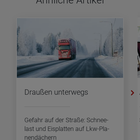
Ähn­li­che Arti­kel
Drau­ßen un­ter­wegs
Ge­fahr auf der Stra­ße: Schnee­
last und Eis­plat­ten auf Lkw-Pla­
nen­dä­chern