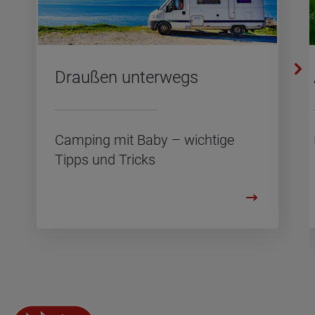
Drau­ßen un­ter­wegs
Cam­ping mit Baby – wich­ti­ge
Tipps und Tricks