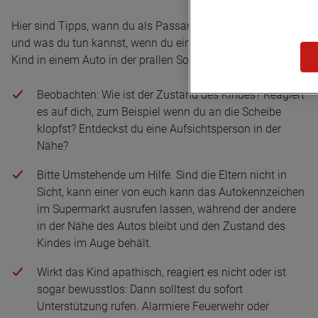
Hier sind Tipps, wann du als Passant eingreifen solltest
und was du tun kannst, wenn du ein unbeaufsichtigtes
Kind in einem Auto in der prallen Sonne siehst.
Beobachten: Wie ist der Zustand des Kindes? Reagiert
es auf dich, zum Beispiel wenn du an die Scheibe
klopfst? Entdeckst du eine Aufsichtsperson in der
Nähe?
Bitte Umstehende um Hilfe. Sind die Eltern nicht in
Sicht, kann einer von euch kann das Autokennzeichen
im Supermarkt ausrufen lassen, während der andere
in der Nähe des Autos bleibt und den Zustand des
Kindes im Auge behält.
Wirkt das Kind apathisch, reagiert es nicht oder ist
sogar bewusstlos: Dann solltest du sofort
Unterstützung rufen. Alarmiere Feuerwehr oder