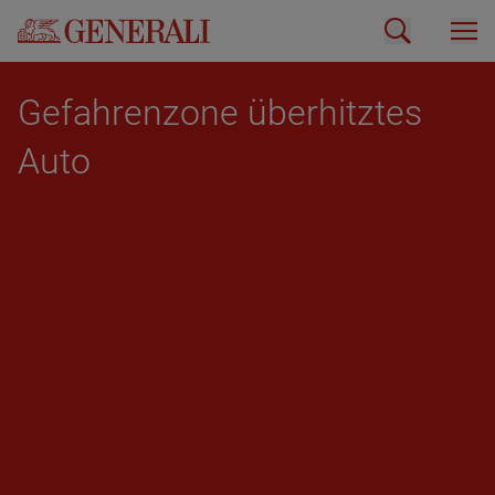
Ge­fah­ren­zo­ne über­hitz­tes
Auto