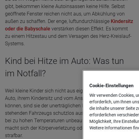
gibt, bekommen kleine Autoinsassen keine Hilfe. Selbst
geöffnete Fenster reichen nicht aus, um Abkühlung von
außen zu schaffen. Der enge, luftundurchlässige
Kindersitz
oder die Babyschale
verstärken diesen Effekt. Es kommt
zu einem Hitzestau und dem Versagen des Herz-Kreislauf-
Systems.
Kind bei Hitze im Auto: Was tun
im Notfall?
Cookie-­Einstellungen
Weil kleine Kinder sich nicht aus eigener Kraft aus dem
Wir verwenden Cookies, um
Auto, ihrem Kindersitz und vom Anschnallgurt befreien
erforderlich, um Ihnen un
können, sind sie der unerträglichen Hitze eines in der Sonne
die Inhalte unserer Seite z
stehenden Fahrzeugs schutzlos ausgeliefert. Wer sein Kind
erforderlichen verschiede
bei zu hohen Temperaturen unbeaufsichtigt im Auto lässt,
Möglichkeit, Ihre Einstell
macht sich der Körperverletzung oder Kindesmisshandlung
Weitere Informationen find
strafbar.