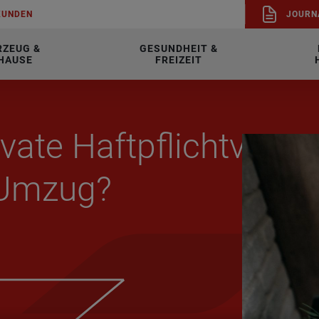
KUN­DEN
JOUR­N
RZEUG &
GESUNDHEIT &
HAUSE
FREIZEIT
va­te Haft­pflicht­ver­
m Umzug?