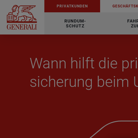
PRI­VAT­KUN­DEN
GE­SCHÄFTS­
RUNDUM-
FAH
SCHUTZ
ZU
Wann hilft die pri­
si­che­rung bei