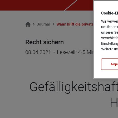
Cookie-­E
Wir verwen
Jour­nal
Wann hilft die pri­va­te Haft­pflicht­
um Ihnen u
unserer Se
verschiede
Recht sichern
Einstellun
Weitere In
08.04.2021
•
Lesezeit: 4-5 Minuten
Anp
Gefäl­lig­keits­h
H