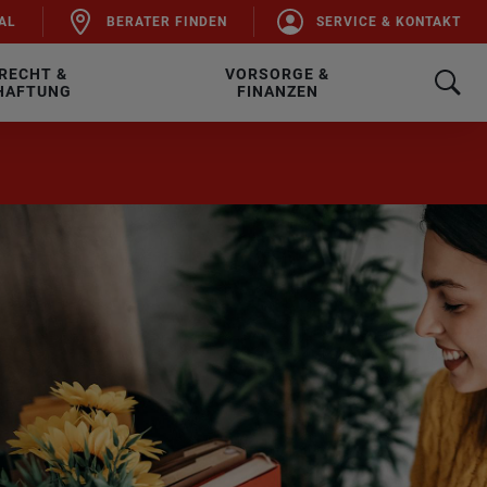
AL
BE­RA­TER FIN­DEN
SER­VICE & KON­TAKT
RECHT &
VORSORGE &
HAFTUNG
FINANZEN