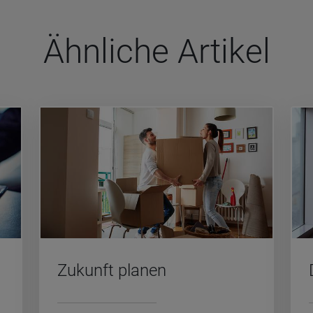
Ähn­li­che Arti­kel
Zu­kunft pla­nen