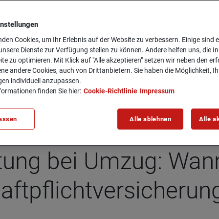
instellungen
den Cookies, um Ihr Erlebnis auf der Website zu verbessern. Einige sind er
ver­si­che­rung beim Umzug?
nsere Dienste zur Verfügung stellen zu können. Andere helfen uns, die In
ite zu optimieren. Mit Klick auf "Alle akzeptieren" setzen wir neben den er
ne andere Cookies, auch von Drittanbietern. Sie haben die Möglichkeit, Ih
gen individuell anzupassen.
formationen finden Sie hier:
Cookie-Richtlinie
Impressum
assen
Alle ablehnen
Alle a
af­tung bei Umzug: Wann 
aft­pflicht­ver­si­che­run