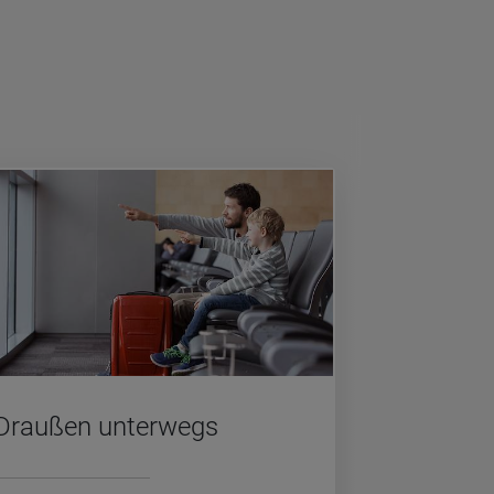
Drau­ßen un­ter­wegs