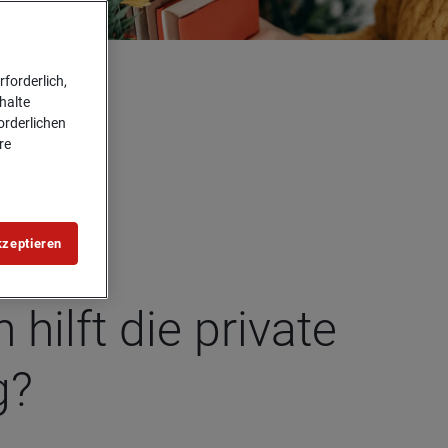
forderlich,
halte
forderlichen
re
kzeptieren
hilft die pri­vate
g?