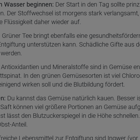
m Wasser beginnen:
Der Start in den Tag sollte pri
en. Der Stoffwechsel ist morgens stark verlangsam
die Flüssigkeit daher wieder auf.
:
Grüner Tee bringt ebenfalls eine gesundheitsfördern
 Entgiftung unterstützen kann. Schädliche Gifte aus 
 werden.
, Antioxidantien und Mineralstoffe sind in Gemüse e
spinat. In den grünen Gemüsesorten ist viel Chlorop
einigend wirken soll und die Blutbildung fördert.
n:
Du kannst das Gemüse natürlich kauen. Besser ist
aft können viel größere Portionen an Gemüse aufg
Obst lässt den Blutzuckerspiegel in die Höhe schnelle
bst-Anteil.
freiche Lebensmittel zur Entgiftung sind Ingwer (vor