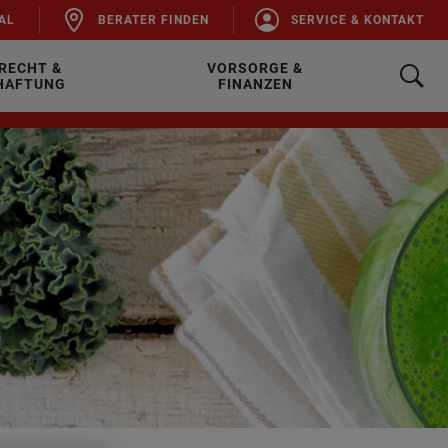
AL
BE­RA­TER FIN­DEN
SER­VICE & KON­TAKT
RECHT &
VORSORGE &
HAFTUNG
FINANZEN