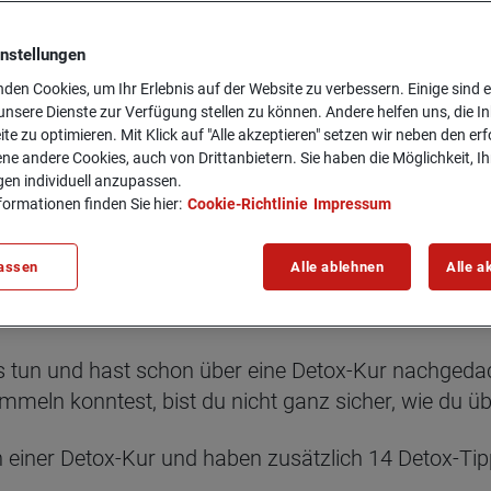
st
instellungen
den Cookies, um Ihr Erlebnis auf der Website zu verbessern. Einige sind er
nsere Dienste zur Verfügung stellen zu können. Andere helfen uns, die In
ite zu optimieren. Mit Klick auf "Alle akzeptieren" setzen wir neben den er
ne andere Cookies, auch von Drittanbietern. Sie haben die Möglichkeit, Ih
gen individuell anzupassen.
formationen finden Sie hier:
Cookie-Richtlinie
Impressum
assen
Alle ablehnen
Alle a
Neu­start für Kör­per u
tun und hast schon über eine Detox-Kur nachgedach
meln konntest, bist du nicht ganz sicher, wie du üb
n einer Detox-Kur und haben zusätzlich 14 Detox-Ti