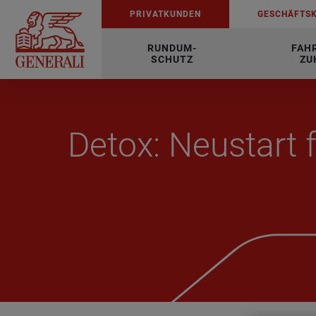
PRI­VAT­KUN­DEN
GE­SCHÄFTS­
RUNDUM-
FAH
SCHUTZ
ZU
Detox: Neu­start 