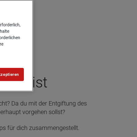
forderlich,
halte
forderlichen
re
kzeptieren
nd Geist
t? Da du mit der Entgiftung des
erhaupt vorgehen sollst?
pps für dich zusammengestellt.