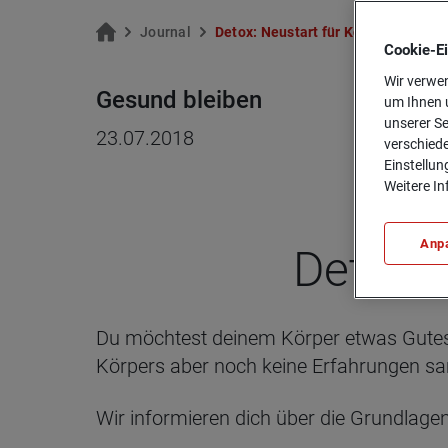
Jour­nal
Detox: Neu­start für Kör­per und Gei
Cookie-­E
Wir verwen
Gesund bleiben
um Ihnen u
unserer Se
23.07.2018
verschiede
Einstellun
Weitere In
Anp
Detox: 
Du möchtest deinem Körper etwas Gutes 
Körpers aber noch keine Erfahrungen sam
Wir informieren dich über die Grundlage