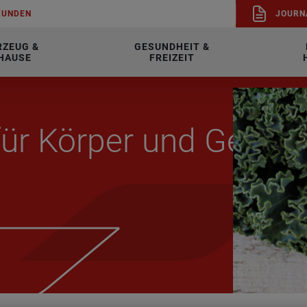
KUN­DEN
JOUR­N
RZEUG &
GESUNDHEIT &
HAUSE
FREIZEIT
für Kör­per und Geist