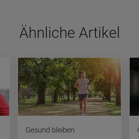
Ähn­li­che Arti­kel
Ge­sund blei­ben