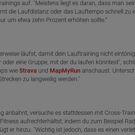
ainings auf. "Meistens liegt es daran, dass man s
arnt die Laufdistanz oder das Lauftempo schnell zu e
r um etwa zehn Prozent erhöhen sollte.“
weise läufst, damit dein Lauftraining nicht eintönig
ner oder eine Gruppe, mit der du laufen könntest", sc
Apps wie
Strava
und
MapMyRun
anschaust. Unterschi
Strecken zu langweilig werden."
ng anbahnt, versuche es stattdessen mit Cross-Train
 Fitness aufrechterhältst, indem du zum Beispiel Ra
gt er hinzu. "Wichtig ist jedoch, dass es einen verl