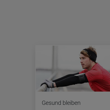
Ge­sund blei­ben