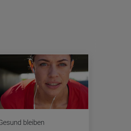
Ge­sund blei­ben