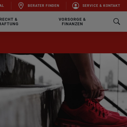
AL
BE­RA­TER FIN­DEN
SER­VICE & KON­TAKT
RECHT &
VORSORGE &
HAFTUNG
FINANZEN