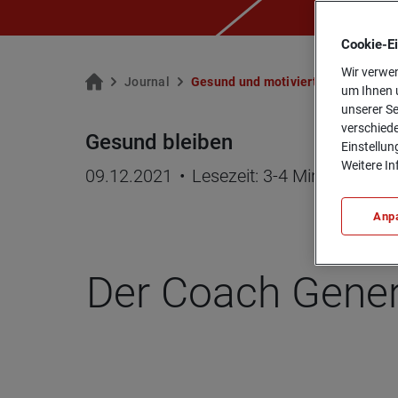
Cookie-­E
Wir verwen
Jour­nal
Ge­sund und mo­ti­viert im Trai­ning b
um Ihnen u
unserer Se
verschiede
Gesund bleiben
Einstellun
Weitere In
09.12.2021
•
Lesezeit: 3-4 Minuten
Anp
Der Coach Gene­ra