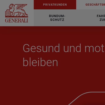
PRI­VAT­KUN­DEN
GE­SCHÄFTS­
RUNDUM-
FAH
SCHUTZ
ZU
Ge­sund und mo­ti­
blei­ben