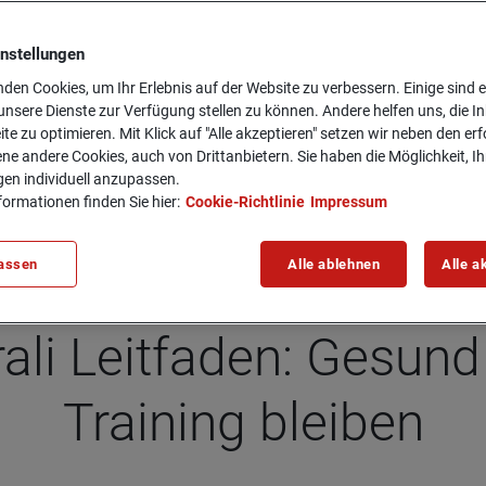
instellungen
den Cookies, um Ihr Erlebnis auf der Website zu verbessern. Einige sind er
lei­ben
nsere Dienste zur Verfügung stellen zu können. Andere helfen uns, die In
ite zu optimieren. Mit Klick auf "Alle akzeptieren" setzen wir neben den er
ne andere Cookies, auch von Drittanbietern. Sie haben die Möglichkeit, Ih
gen individuell anzupassen.
formationen finden Sie hier:
Cookie-Richtlinie
Impressum
assen
Alle ablehnen
Alle a
li Leit­fa­den: Gesund
Trai­ning blei­ben