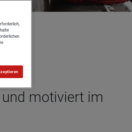
forderlich,
halte
forderlichen
re
kzeptieren
 und moti­viert im