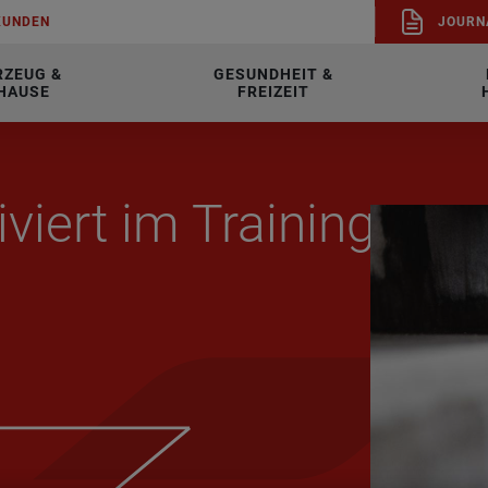
KUN­DEN
JOUR­N
RZEUG &
GESUNDHEIT &
HAUSE
FREIZEIT
viert im Trai­ning