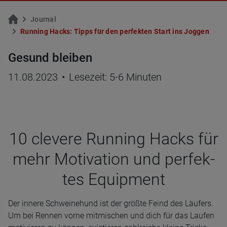
Jour­nal
Run­ning Hacks: Tipps für den per­fek­ten Start ins Jog­gen
Gesund bleiben
11.08.2023
•
Lesezeit: 5-6 Minuten
10 cle­vere Run­ning Hacks für
mehr Moti­va­tion und per­fek­
tes Equip­ment
Der innere Schweinehund ist der größte Feind des Läufers.
Um bei Rennen vorne mitmischen und dich für das Laufen