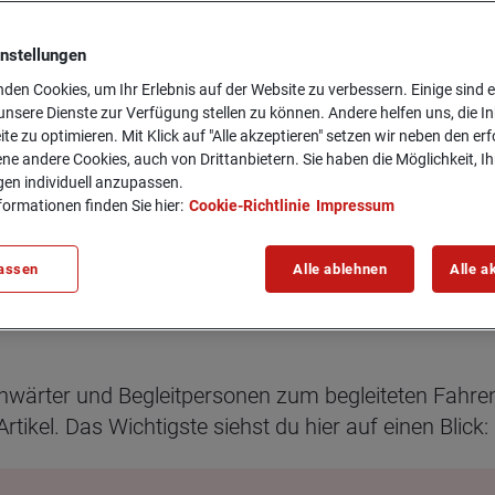
instellungen
den Cookies, um Ihr Erlebnis auf der Website zu verbessern. Einige sind er
sst du wis­sen
nsere Dienste zur Verfügung stellen zu können. Andere helfen uns, die In
ite zu optimieren. Mit Klick auf "Alle akzeptieren" setzen wir neben den er
ne andere Cookies, auch von Drittanbietern. Sie haben die Möglichkeit, Ih
gen individuell anzupassen.
formationen finden Sie hier:
Cookie-Richtlinie
Impressum
assen
Alle ablehnen
Alle a
ben es sich gewünscht, 2005 war es endlich soweit
ige Sondervorschriften, die nicht nur die jungen Fah
wärter und Begleitpersonen zum begleiteten Fahre
rtikel. Das Wichtigste siehst du hier auf einen Blic