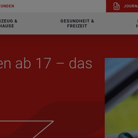
KUN­DEN
JOUR­N
RZEUG &
GESUNDHEIT &
HAUSE
FREIZEIT
­ren ab 17 – das
n