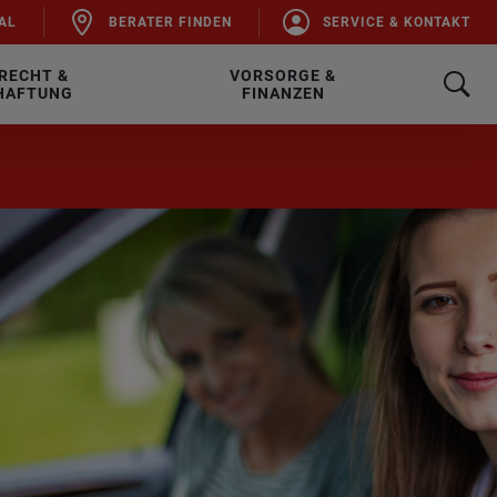
AL
BE­RA­TER FIN­DEN
SER­VICE & KON­TAKT
RECHT &
VORSORGE &
HAFTUNG
FINANZEN