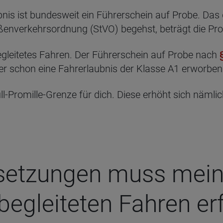
nis ist bundesweit ein Führerschein auf Probe. Das g
ßenverkehrsordnung (StVO) begehst, beträgt die Pro
begleitetes Fahren. Der Führerschein auf Probe nach
her schon eine Fahrerlaubnis der Klasse A1 erworben
l-Promille-Grenze für dich. Diese erhöht sich nämli
set­zun­gen muss mein
eglei­te­ten Fah­ren erf