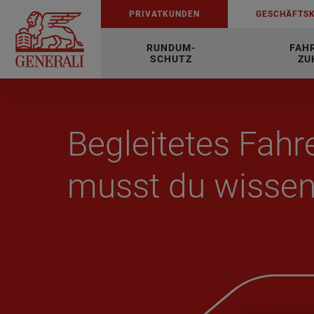
PRI­VAT­KUN­DEN
GE­SCHÄFTS­
RUNDUM-
FAH
SCHUTZ
ZU
Beglei­te­tes Fah
musst du wis­se