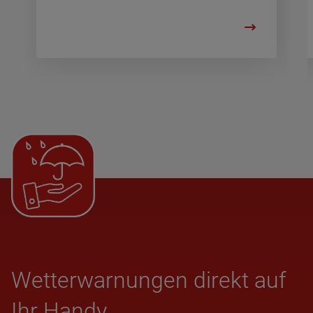
Wet­ter­war­nun­gen direkt auf
Ihr Handy