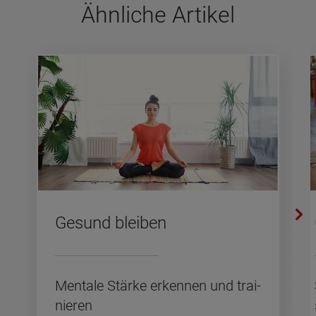
Ähn­li­che Arti­kel
Ge­sund blei­ben
Men­ta­le Stär­ke er­ken­nen und trai­
nie­ren