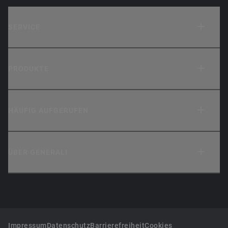
SERVICE
PRODUKTE
HÄUFIG AUFGERUFEN
ÜBER GENERALI
Impressum
Datenschutz
Barrierefreiheit
Cookies