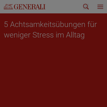
5 Acht­sam­keits­übun­gen für
we­ni­ger Stress im All­tag