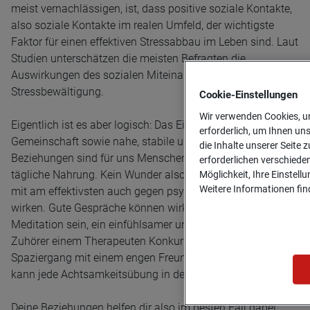
meist vernachlässigen, ist, dass positive soziale Kontakte,
also soziale Kontakte im realen Umfeld, der wichtigste
Faktor für einen effektiven Stressabbau im Leben sind. Laut
Studien unterschätzen die meisten Befragten die
Auswirkungen des sozialen Miteinanders auf die
Stressbewältigung.
Cookie-­Einstellungen
Wir verwenden Cookies, um
Eigentlich ist es aber logisch: Das Eingebundensein in eine
erforderlich, um Ihnen un
Gemeinschaft sowie nahe, stabile und verlässliche
die Inhalte unserer Seite z
Beziehungen sind für uns Menschen so wichtig wie die
erforderlichen verschiede
tägliche Nahrung. Kein Wunder also, dass soziale Kontakte
Möglichkeit, Ihre Einstell
Weitere Informationen find
mit am effektivsten auch gegen psychische Erkrankungen
wirken. Gute Gespräche können wirksamer als jede
Meditation sein, ein einfühlsamer und verständnisvoller
Zuhörer einem Therapeuten Konkurrenz machen. Ein
Spaziergang mit einem engen Freund oder einer Freundin
kann jede Achtsamkeitsübung in den Schatten stellen.
Deine Beziehungen helfen dir also im besten Fall dabei,