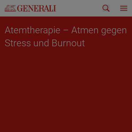
Atem­the­ra­pie – Atmen gegen
Stress und Bur­nout