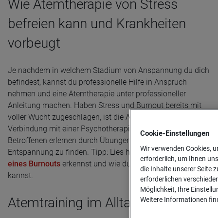
Wie Atemtherapie von Stress
befreien kann und Krankheiten
vorbeugt
Je nachdem in welchem Stadium von Anspannung du dich
befindest, kannst du professionelle Hilfe in Anspruch
nehmen und eine Atemtherapie unter professioneller
Anleitung machen. Haben Stress und Burnout bereits mit
voller Wucht zugeschlagen, ist die Atemtherapie meist in
Verbindung mit einer Psychotherapie empfehlenswert. Die
Cookie-­Einstellungen
Betroffenen erlernen durch Übungen und bewusstes Atmen
Wir verwenden Cookies, um
Entspannung zu finden. Tipp: Lies hier, wie du
Symptome
erforderlich, um Ihnen un
eines Burnouts
erkennst und wie du dich schützen
die Inhalte unserer Seite z
kannst.
erforderlichen verschiede
Möglichkeit, Ihre Einstell
Atemtraining im Alltag
Weitere Informationen find