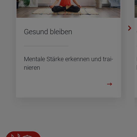
Ge­sund blei­ben
Men­ta­le Stär­ke er­ken­nen und trai­
nie­ren