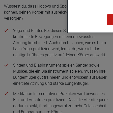
Wusstest du, dass Hobbys und Sport auch dazu beitragen
können, deinen Körper mit ausreichend Sauerstoff zu
versorgen?
Yoga und Pilates Bei diesen Sportarten werden ruhige,
kontrollierte Bewegungen mit einer bewussten
Atmung kombiniert. Auch durch Lachen, wie es beim
Lach-Yoga praktiziert wird, lernst du, wie sich das
richtige Luftholen positiv auf deinen Körper auswirkt.
Singen und Blasinstrument spielen Sänger sowie
Musiker, die ein Blasinstrument spielen, müssen ihre
Lungenflügel gut trainieren und entwickeln auf Dauer
eine tiefe Atmung und starke Lungenflügel.
Meditation In meditativen Praktiken wird bewusstes
Ein- und Ausatmen praktiziert. Dass die Atemfrequenz
dadurch sinkt, führt insgesamt zu mehr Gelassenheit
und Entspannung im Körper.