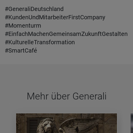
#GeneraliDeutschland
#KundenUndMitarbeiterFirstCompany
#Momenturm
#EinfachMachenGemeinsamZukunftGestalten
#KulturelleTransformation
#SmartCafé
Mehr über Gene­rali