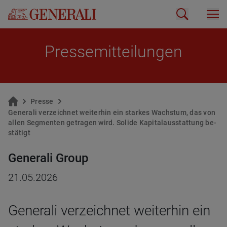
Pres­se­mit­tei­lun­gen
Pres­se
Ge­ne­ra­li ver­zeich­net wei­ter­hin ein star­kes Wachs­tum, das von
allen Seg­men­ten ge­tra­gen wird. So­li­de Ka­pi­tal­aus­stat­tung be­
stä­tigt
Generali Group
21.05.2026
Generali verzeichnet weiterhin ein