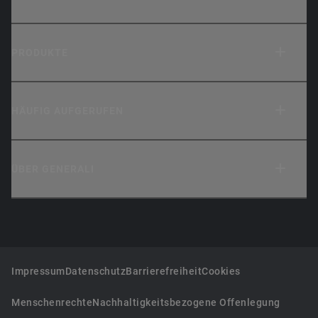
PRODUKTE
HÄUFIG AUFGERUFEN
ÜBER GENERALI
Impressum
Datenschutz
Barrierefreiheit
Cookies
Menschenrechte
Nachhaltigkeitsbezogene Offenlegung