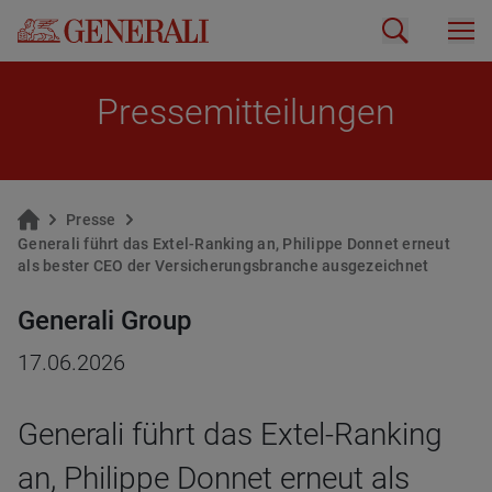
Pres­se­mit­tei­lun­gen
Pres­se
Ge­ne­ra­li führt das Extel-Ran­king an, Phil­ip­pe Don­net er­neut
als bes­ter CEO der Ver­si­che­rungs­bran­che aus­ge­zeich­net
Generali Group
17.06.2026
Generali führt das Extel-Ranking
an, Philippe Donnet erneut als