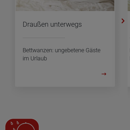
Drau­ßen un­ter­wegs
Bett­wan­zen: un­ge­be­te­ne Gäste
im Ur­laub