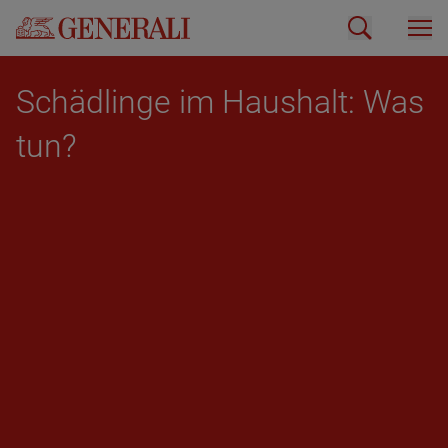
Schäd­lin­ge im Haus­halt: Was
tun?